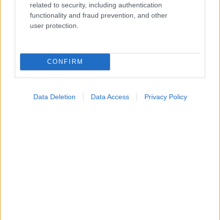
related to security, including authentication
functionality and fraud prevention, and other
user protection.
CONFIRM
Data Deletion
Data Access
Privacy Policy
Η νέα εποχή της παιδιατρικής μεταμόσχευσης νεφρού
στην Ελλάδα