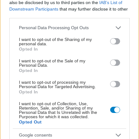
also be disclosed by us to third parties on the
IAB’s List of
Downstream Participants
that may further disclose it to other
third parties.
Please note that this website/app uses one or more Google
Personal Data Processing Opt Outs
services and may gather and store information including but
not limited to your visit or usage behaviour. You may click to
I want to opt-out of the Sharing of my
personal data.
grant or deny consent to Google and its third-party tags to
Opted In
use your data for below specified purposes in below Google
consent section.
I want to opt-out of the Sale of my
Personal Data.
Opted In
I want to opt-out of processing my
Personal Data for Targeted Advertising.
Opted In
I want to opt-out of Collection, Use,
Retention, Sale, and/or Sharing of my
Personal Data that Is Unrelated with the
ΜΠΕΙΤΕ ΣΤΗ ΣΥΖΗΤΗΣΗ
Purposes for which it was collected.
Loading...
Opted Out
Google consents