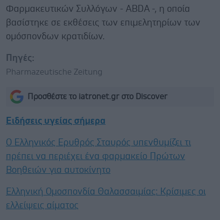
Φαρμακευτικών Συλλόγων - ABDA -, η οποία
βασίστηκε σε εκθέσεις των επιμελητηρίων των
ομόσπονδων κρατιδίων.
Πηγές:
Pharmazeutische Zeitung
Προσθέστε το iatronet.gr στο Discover
Ειδήσεις υγείας σήμερα
Ο Ελληνικός Ερυθρός Σταυρός υπενθυμίζει τι
πρέπει να περιέχει ένα φαρμακείο Πρώτων
Βοηθειών για αυτοκίνητο
Ελληνική Ομοσπονδία Θαλασσαιμίας: Κρίσιμες οι
ελλείψεις αίματος