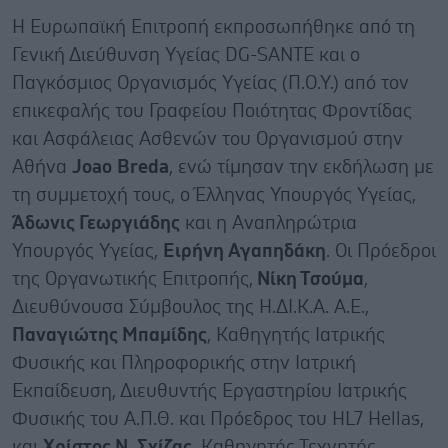
Η Ευρωπαϊκή Επιτροπή εκπροσωπήθηκε από τη
Γενική Διεύθυνση Υγείας DG-SANTE και ο
Παγκόσμιος Οργανισμός Υγείας (Π.Ο.Υ.) από τον
επικεφαλής του Γραφείου Ποιότητας Φροντίδας
και Ασφάλειας Ασθενών του Οργανισμού στην
Αθήνα
Joao
Breda
, ενώ τίμησαν την εκδήλωση με
τη συμμετοχή τους, ο Έλληνας Υπουργός Υγείας,
Άδωνις Γεωργιάδης
και η Αναπληρώτρια
Υπουργός Υγείας,
Ειρήνη Αγαπηδάκη
. Οι Πρόεδροι
της Οργανωτικής Επιτροπής,
Νίκη Τσούμα
,
Διευθύνουσα Σύμβουλος της Η.ΔΙ.Κ.Α. A.E.,
Παναγιώτης Μπαμίδης
, Καθηγητής Ιατρικής
Φυσικής και Πληροφορικής στην Ιατρική
Εκπαίδευση, Διευθυντής Εργαστηρίου Ιατρικής
Φυσικής του Α.Π.Θ. και Πρόεδρος του HL7 Hellas,
και
Χρίστος Ν. Σχίζας
, Καθηγητής Τεχνητής