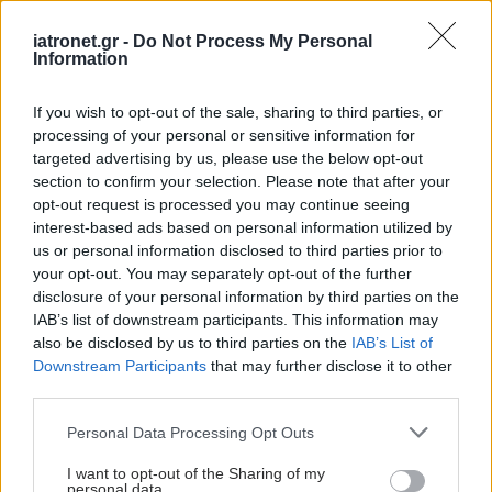
H
Η.ΔΙ.Κ.Α.
A
.
E
.
διοργάνωσε μια σειρά ανοιχτών
συνεδριών με πρώτη αυτή για τον
Ψηφιακό
iatronet.gr -
Do Not Process My Personal
Information
Μετασχηματισμό της Υγείας στην Ελλάδα
.
Χαιρετισμό απηύθυνε ο Πρόεδρος της ΗΔΙΚΑ,
If you wish to opt-out of the sale, sharing to third parties, or
Ιωάννης Καραγιάννης
, ο οποίος εξήρε το έργο και
processing of your personal or sensitive information for
τη συμβολή της Διευθύνουσας Συμβούλου της
targeted advertising by us, please use the below opt-out
section to confirm your selection. Please note that after your
ΗΔΙΚΑ κ.
Νίκης Τσούμα.
opt-out request is processed you may continue seeing
interest-based ads based on personal information utilized by
Οι δυνατότητες που προσφέρει η τεχνητή
us or personal information disclosed to third parties prior to
νοημοσύνη στην ανάπτυξη νέας γενιάς
your opt-out. You may separately opt-out of the further
υπηρεσιών για τον κλάδο της Υγείας και ο ρόλος
disclosure of your personal information by third parties on the
IAB’s list of downstream participants. This information may
της ΗΔΙΚΑ στον ψηφιακό μετασχηματισμό της
also be disclosed by us to third parties on the
IAB’s List of
υγείας αναλύθηκαν από τη διευθύνουσα
Downstream Participants
that may further disclose it to other
σύμβουλο της εταιρείας κ. Νίκη Τσούμα.
third parties.
Επισήμανε, συγκεκριμένα, ότι βασικές
Please note that this website/app uses one or more Google
Personal Data Processing Opt Outs
προτεραιότητες για την ΗΔΙΚΑ στην παρούσα
services and may gather and store information including but
not limited to your visit or usage behaviour. You may click to
I want to opt-out of the Sharing of my
περίοδο αποτελούν η ανάπτυξη αξιόπιστων και
personal data.