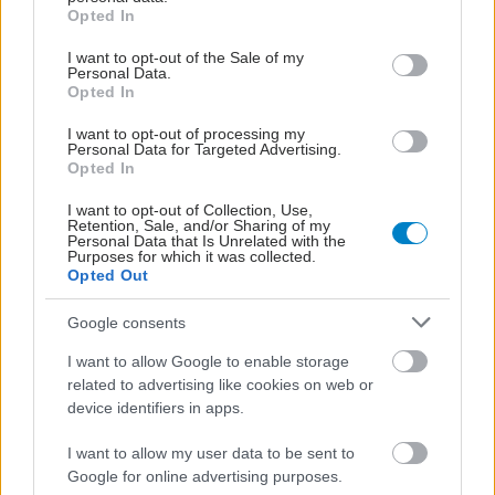
grant or deny consent to Google and its third-party tags to
Opted In
διαλειτουργικών συστημάτων στα νοσοκομεία και
use your data for below specified purposes in below Google
η διαθεσιμότητα ενός ηλεκτρονικού φακέλου
consent section.
I want to opt-out of the Sale of my
Personal Data.
υγείας με το πλήρες ιστορικό του πολίτη, με τυχόν
Opted In
αγωγές και θεραπείες που έχει λάβει.
I want to opt-out of processing my
Personal Data for Targeted Advertising.
Opted In
I want to opt-out of Collection, Use,
Retention, Sale, and/or Sharing of my
Personal Data that Is Unrelated with the
Purposes for which it was collected.
Opted Out
Google consents
I want to allow Google to enable storage
related to advertising like cookies on web or
device identifiers in apps.
I want to allow my user data to be sent to
Google for online advertising purposes.