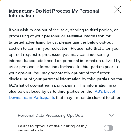
Προσθέστε το iatronet.gr στο Discover
iatronet.gr -
Do Not Process My Personal
Information
shares
If you wish to opt-out of the sale, sharing to third parties, or
processing of your personal or sensitive information for
targeted advertising by us, please use the below opt-out
ΔΙΑΒΑΣΤΕ ΑΚΟΜΑ
section to confirm your selection. Please note that after your
opt-out request is processed you may continue seeing
Bayer: Ξεπέρασαν τις
interest-based ads based on personal information utilized by
εκτιμήσεις τα κέρδη β'
us or personal information disclosed to third parties prior to
τριμήνου
your opt-out. You may separately opt-out of the further
disclosure of your personal information by third parties on the
IAB’s list of downstream participants. This information may
also be disclosed by us to third parties on the
IAB’s List of
Downstream Participants
that may further disclose it to other
Bayer: Πούλησε μερίδιο
third parties.
$3,4 δισ. στην μονάδα
αντισυλληπτικών
Please note that this website/app uses one or more Google
Personal Data Processing Opt Outs
services and may gather and store information including but
not limited to your visit or usage behaviour. You may click to
I want to opt-out of the Sharing of my
personal data.