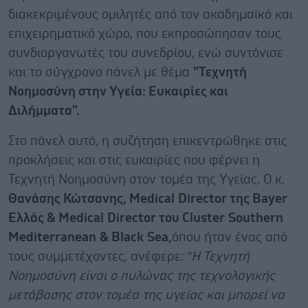
διακεκριμένους ομιλητές από τον ακαδημαϊκό και
επιχειρηματικό χώρο, που εκπροσώπησαν τους
συνδιοργανωτές του συνεδρίου, ενώ συντόνισε
και το σύγχρονο πάνελ με θέμα
"Τεχνητή
Νοημοσύνη στην Υγεία: Ευκαιρίες και
Διλήμματα".
Στο πάνελ αυτό, η συζήτηση επικεντρώθηκε στις
προκλήσεις και στις ευκαιρίες που φέρνει η
Τεχνητή Νοημοσύνη στον τομέα της Υγείας. Ο κ.
Θανάσης Κώτσανης,
Medical
Director
της
Bayer
Ελλάς &
Medical
Director
του
Cluster
Southern
Mediterranean
&
Black
Sea
,
όπου ήταν ένας από
τους συμμετέχοντες, ανέφερε:
“Η Τεχνητή
Νοημοσύνη είναι ο πυλώνας της τεχνολογικής
μετάβασης στον τομέα της υγείας και μπορεί να