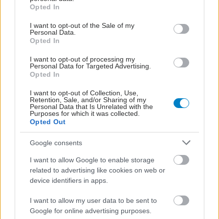
grant or deny consent to Google and its third-party tags to
Opted In
use your data for below specified purposes in below Google
Δικαστική νίκη της
consent section.
I want to opt-out of the Sale of my
Bayer στις ΗΠΑ για το
Personal Data.
Opted In
Roundup
I want to opt-out of processing my
Personal Data for Targeted Advertising.
Opted In
Η Bayer ξεπερνά κρίσιμο
I want to opt-out of Collection, Use,
Retention, Sale, and/or Sharing of my
εμπόδιο στον δικαστικό
Personal Data that Is Unrelated with the
αγώνα για τη
Purposes for which it was collected.
γλυφοσάτη - Άνοδος της
Opted Out
μετοχής
Google consents
I want to allow Google to enable storage
Η Bayer εξαγοράζει την
related to advertising like cookies on web or
Perfuse για 2,4 δισ.
device identifiers in apps.
δολαρια
I want to allow my user data to be sent to
Google for online advertising purposes.