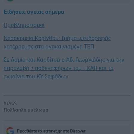
Ειδήσεις υγείας σήμερα
Προβληματισμοί
Νοσοκομείο Κορίνθου: Τμήμα ψευδοροφής
κατέρρευσε στα ανακαινισμένα ΤΕΠ
Σε Λαμία και Καρδίτσα ο Άδ. Γεωργιάδης για την
παραλαβή 7 ασθενοφόρων του ΕΚΑΒ και τα
εγκαίνια του ΚΥ Σοφάδων
#TAGS
Πολλαπλό μυέλωμα
Προσθέστε το iatronet.gr στο Discover