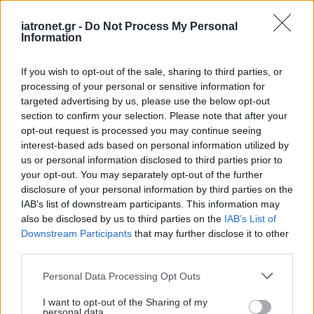
Καθηγητής Δημόπουλος
iatronet.gr -
Do Not Process My Personal
- Πολλαπλό μυέλωμα:
Information
Νέες θεραπείες αλλάζουν
ριζικά την πρόγνωση της
If you wish to opt-out of the sale, sharing to third parties, or
νόσου
processing of your personal or sensitive information for
targeted advertising by us, please use the below opt-out
Θετικά στοιχεία από
section to confirm your selection. Please note that after your
δοκιμή τελικού σταδίου
opt-out request is processed you may continue seeing
για φάρμακο κατά του
interest-based ads based on personal information utilized by
καρκίνου στο αίμα
us or personal information disclosed to third parties prior to
your opt-out. You may separately opt-out of the further
disclosure of your personal information by third parties on the
IAB’s list of downstream participants. This information may
"Κόκκινο" στο πολλαπλό
also be disclosed by us to third parties on the
IAB’s List of
μυέλωμα: "Ελπίζουμε
Downstream Participants
that may further disclose it to other
πως σύντομα θα μιλάμε
third parties.
για ίαση"
Please note that this website/app uses one or more Google
Personal Data Processing Opt Outs
services and may gather and store information including but
not limited to your visit or usage behaviour. You may click to
I want to opt-out of the Sharing of my
personal data.