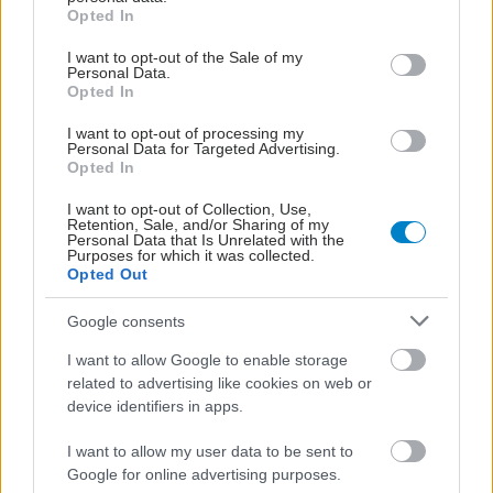
ΕΚΠΑ: Πού "τρέχουν"
grant or deny consent to Google and its third-party tags to
Opted In
κλινικές μελέτες για το
use your data for below specified purposes in below Google
πολλαπλό μυέλωμα -
consent section.
I want to opt-out of the Sale of my
Μάρτιος, μήνας
Personal Data.
Opted In
ευαισθητοποίησης
I want to opt-out of processing my
Personal Data for Targeted Advertising.
Opted In
I want to opt-out of Collection, Use,
ΔΕΙΤΕ ΕΠΙΣΗΣ
Retention, Sale, and/or Sharing of my
Personal Data that Is Unrelated with the
Purposes for which it was collected.
Opted Out
Google consents
I want to allow Google to enable storage
related to advertising like cookies on web or
device identifiers in apps.
I want to allow my user data to be sent to
Google for online advertising purposes.