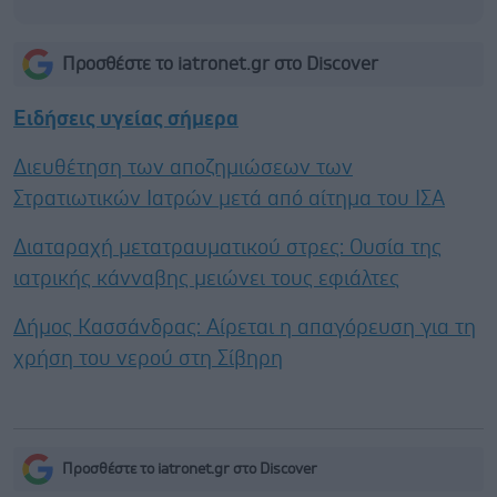
Προσθέστε το iatronet.gr στο Discover
Ειδήσεις υγείας σήμερα
Διευθέτηση των αποζημιώσεων των
Στρατιωτικών Ιατρών μετά από αίτημα του ΙΣΑ
Διαταραχή μετατραυματικού στρες: Ουσία της
ιατρικής κάνναβης μειώνει τους εφιάλτες
Δήμος Κασσάνδρας: Αίρεται η απαγόρευση για τη
χρήση του νερού στη Σίβηρη
Προσθέστε το iatronet.gr στο Discover