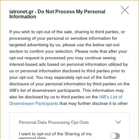
"χαρτογραφήσει" τον
κόσμο
iatronet.gr -
Do Not Process My Personal
Information
If you wish to opt-out of the sale, sharing to third parties, or
Οι διαταραχές ύπνου
processing of your personal or sensitive information for
αλλάζουν τον εγκέφαλο
targeted advertising by us, please use the below opt-out
[μελέτη]
section to confirm your selection. Please note that after your
opt-out request is processed you may continue seeing
interest-based ads based on personal information utilized by
us or personal information disclosed to third parties prior to
your opt-out. You may separately opt-out of the further
disclosure of your personal information by third parties on the
IAB’s list of downstream participants. This information may
ΔΕΙΤΕ ΕΠΙΣΗΣ
also be disclosed by us to third parties on the
IAB’s List of
Downstream Participants
that may further disclose it to other
third parties.
Please note that this website/app uses one or more Google
Personal Data Processing Opt Outs
services and may gather and store information including but
not limited to your visit or usage behaviour. You may click to
I want to opt-out of the Sharing of my
personal data.