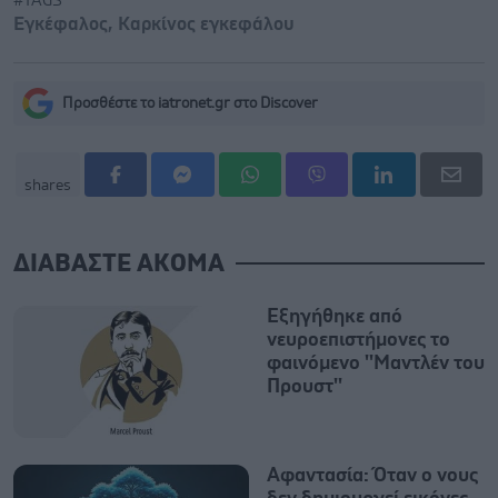
#TAGS
Εγκέφαλος
,
Καρκίνος εγκεφάλου
Προσθέστε το iatronet.gr στο Discover
shares
ΔΙΑΒΑΣΤΕ ΑΚΟΜΑ
Εξηγήθηκε από
νευροεπιστήμονες το
φαινόμενο ''Μαντλέν του
Προυστ''
Αφαντασία: Όταν ο νους