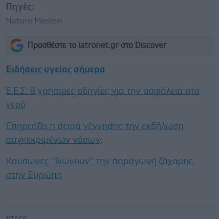
Πηγές:
Nature Medizin
Προσθέστε το iatronet.gr στο Discover
Ειδήσεις υγείας σήμερα
Ε.E.Σ: 8 χρήσιμες οδηγίες για την ασφάλεια στο
νερό
Επηρεάζει η σειρά γέννησης την εκδήλωση
συγκεκριμένων νόσων;
Καύσωνες ''λιώνουν'' την παραγωγή ζάχαρης
στην Ευρώπη