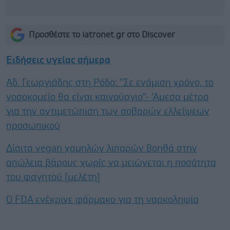
Προσθέστε το iatronet.gr στο Discover
Ειδήσεις υγείας σήμερα
Αδ. Γεωργιάδης στη Ρόδο: ''Σε ενάμιση χρόνο, το
νοσοκομείο θα είναι καινούργιο''- 'Αμεσα μέτρα
για την αντιμετώπιση των σοβαρών ελλείψεων
προσωπικού
Δίαιτα vegan χαμηλών λιπαρών βοηθά στην
απώλεια βάρους χωρίς να μειώνεται η ποσότητα
του φαγητού [μελέτη]
Ο FDA ενέκρινε φάρμακο για τη ναρκοληψία