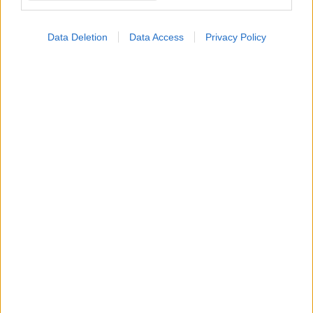
Data Deletion
Data Access
Privacy Policy
ΣΗΜΕΡΑ ΣΤΟ IATRONET.GR
Φυτικές ίνες και οι μορφές τους