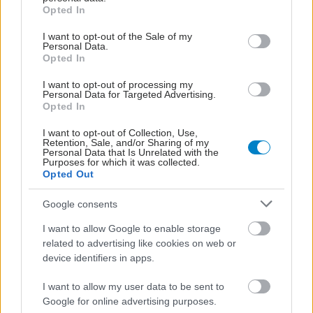
grant or deny consent to Google and its third-party tags to
Opted In
use your data for below specified purposes in below Google
consent section.
I want to opt-out of the Sale of my
Personal Data.
Opted In
ΜΠΕΙΤΕ ΣΤΗ ΣΥΖΗΤΗΣΗ
Loading...
I want to opt-out of processing my
Personal Data for Targeted Advertising.
Opted In
I want to opt-out of Collection, Use,
Προσθήκη Σχολίου
Retention, Sale, and/or Sharing of my
Personal Data that Is Unrelated with the
Purposes for which it was collected.
Opted Out
Google consents
I want to allow Google to enable storage
related to advertising like cookies on web or
device identifiers in apps.
I want to allow my user data to be sent to
Google for online advertising purposes.