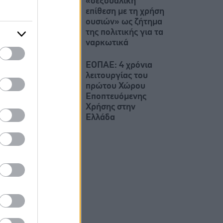
«σεξουαλική
επίθεση με τη χρήση
ουσιών» ως ζήτημα
της πολιτικής για τα
ναρκωτικά
ΕΟΠΑΕ: 4 χρόνια
λειτουργίας του
πρώτου Χώρου
Εποπτευόμενης
Χρήσης στην
Ελλάδα