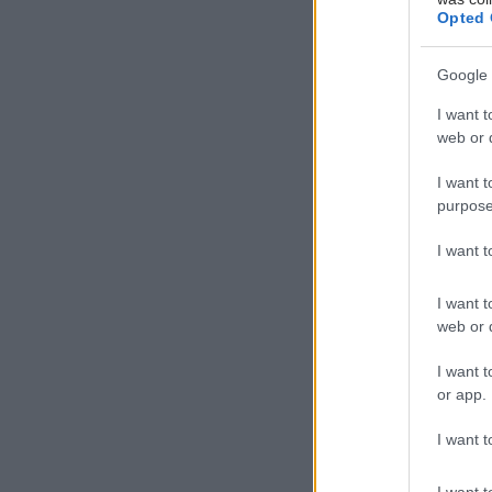
δραστηριό
Opted 
μορφές εξ
Google 
I want t
web or d
Σήμερα, σε
I want t
σε ένα πλή
purpose
της εξάρτη
κοινωνικά
I want 
η φτώχεια,
φροντίδα υ
I want t
web or d
Ο ΕΟΠΑΕ α
I want t
στρατηγικ
or app.
εξαρτητικ
συνολική ε
I want t
υλοποίηση
υπήρχε λό
I want t