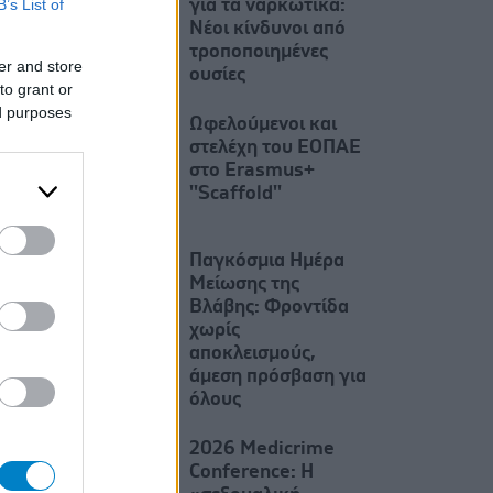
B’s List of
για τα ναρκωτικά:
Νέοι κίνδυνοι από
τροποποιημένες
er and store
ουσίες
to grant or
ed purposes
Ωφελούμενοι και
στελέχη του ΕΟΠΑΕ
στο Erasmus+
''Scaffold''
Παγκόσμια Ημέρα
Μείωσης της
Βλάβης: Φροντίδα
χωρίς
αποκλεισμούς,
άμεση πρόσβαση για
όλους
2026 Medicrime
Conference: Η