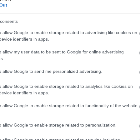
τητά του ΕΟΠΑΕ συμπεριλαμβάνονται πλέον όλες οι
Out
άρτησης.
consents
o allow Google to enable storage related to advertising like cookies on
evice identifiers in apps.
 κάθε γωνιά της χώρας, κάθε πολίτης έχει πρόσβαση
o allow my user data to be sent to Google for online advertising
ρες φάσμα υπηρεσιών για την ολιστική αντιμετώπιση
s.
σης του δωρεάν, ενώ καλύπτονται και τα συνοδά
 προβλήματα που μπορεί να συνδέονται με αυτή, όπως
to allow Google to send me personalized advertising.
 η αστεγία, αλλά και η πρόσβαση σε πρωτοβάθμια
γείας.
o allow Google to enable storage related to analytics like cookies on
evice identifiers in apps.
ναλαμβάνει την χάραξη και εφαρμογή της εθνικής
o allow Google to enable storage related to functionality of the website
ής για την αντιμετώπιση των εξαρτήσεων και
ών συμπεριφορών και εθισμών στη χώρα, έχοντας τη
ικόνα του προβλήματος. Έτσι στοχεύει στην
o allow Google to enable storage related to personalization.
 του εθνικού σχεδίου δράσης που μέχρι σήμερα δεν
γω του κατακερματισμού των υπηρεσιών από
o allow Google to enable storage related to security, including