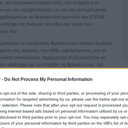
, την κοινωνική επανένταξη, την στήριξη των
ν και του περιβάλλοντος ως και την αντιμετώπιση
ροβλημάτων, το θεραπευτικό μοντέλο του ΕΟΠΑΕ
 καλύψει τις ανάγκες στο εδώ και τώρα των
ων του.
ροσφέρει το κατάλληλο θεραπευτικό πλαίσιο δωρεάν,
μένο στις ανάγκες του κάθε ωφελούμενου, για το
δυνατό αποτέλεσμα, παρέχοντάς τη δυνατότητα να
στο σύστημα και να επιλέξει τη θεραπεία που του
 Παράλληλα, εξασφαλίζει την απαραίτητη θεραπευτική
Δ
το εξαρτημένο άτομο ανεξαρτήτως της επιλογής του.
r -
Do Not Process My Personal Information
 εξάρτηση, ως χρόνια και υποτροπιάζουσα νόσος,
to opt-out of the sale, sharing to third parties, or processing of your per
υνεχή παρακολούθηση κατά τη διάρκεια όλης της
formation for targeted advertising by us, please use the below opt-out s
ής διαδικασίας, κάτι το οποίο πλέον επιτυγχάνεται
r selection. Please note that after your opt-out request is processed y
Ε.
eing interest-based ads based on personal information utilized by us or
disclosed to third parties prior to your opt-out. You may separately opt-
αι η βελτίωση της ποιότητας ζωής των ατόμων που
losure of your personal information by third parties on the IAB’s list of
ίζουν προβλήματα εξαρτήσεων, εθισμών και