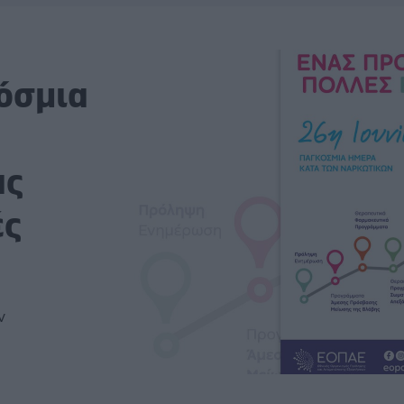
όσμια
ας
ές
ν