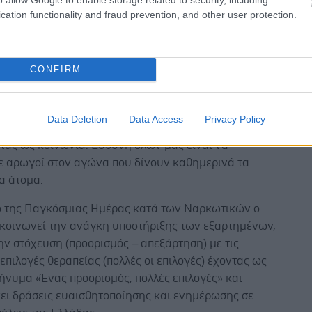
 φορείς.
cation functionality and fraud prevention, and other user protection.
ων των εργαζομένων του ΕΟΠΑΕ είναι η κάλυψη των
ών αναγκών των συμπολιτών μας. Η πραγματική
CONFIRM
ν είναι μόνο να δημιουργούμε νέες δομές και
 αλλά να φροντίζουμε με επιστημονικό και
κό τρόπο την εξάρτηση και να εξαλείφουμε το στίγμα
Data Deletion
Data Access
Privacy Policy
ύει την ψυχική νόσο και τις εξαρτήσεις,
τας ως κοινωνία. Ευθύνη όλων μας είναι να
ε αρωγοί στον αγώνα που δίνουν καθημερινά τα
α άτομα.
ιο της Παγκόσμιας Ημέρας κατά των Ναρκωτικών ο
κοινωνεί την ανάγκη υποστήριξης των εξαρτημένων,
ην στόχευση (προορισμός – απεξάρτηση) με τις
επιλογές θεραπείας (πολλές οι επιλογές) έχοντας ως
ήνυμα «Ένας προορισμός, πολλές επιλογές» και
ει δράσεις ευαισθητοποίησης και ενημέρωσης σε