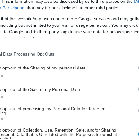
. This information may also be disclosed by us to third parties on the
IA
ών συμπεριφορών, έχοντας εντάξει πλέον στο
Participants
that may further disclose it to other third parties.
ο του ΕΟΠΑΕ και τις νόμιμες εξαρτήσεις (αλκοόλ,
 that this website/app uses one or more Google services and may gath
φιακό εθισμό). Βασικό μέλημα των υπηρεσιών του
including but not limited to your visit or usage behaviour. You may click 
αι η διασφάλιση της απρόσκοπτης, δημόσιας και
 to Google and its third-party tags to use your data for below specifi
όσβασης όλων των πολιτών σε όλες τις θεραπευτικές
ogle consent section.
σε κάθε περιοχή της χώρας.
l Data Processing Opt Outs
γία του ΕΟΠΑΕ αλλάζει τον τρόπο που μέχρι σήμερα
ζονταν η εξάρτηση και οι εθισμοί. Πλέον ολιστικά και
o opt-out of the Sharing of my personal data.
ντρικά ο ΕΟΠΑΕ εστιάζει στην κάλυψη των
In
ών αναγκών των εξαρτημένων ατόμων, παρέχοντας
σμα των υπηρεσιών σε κάθε πόλη. Μία σημαντική
o opt-out of the Sale of my Personal Data.
και καινοτομία είναι ότι πλέον υιοθετείται ο όρος
In
ς, εξαρτημένο άτομο, απαλείφοντας κάθε αρνητική
to opt-out of processing my Personal Data for Targeted
στιγματιστική αναφορά, όπως τοξικομανής,
ing.
In
 κ.α. Αυτό είναι μία πολύ σημαντική πρόοδος για την
αι πανευρωπαϊκά. Πλέον γίνεται λόγος για
o opt-out of Collection, Use, Retention, Sale, and/or Sharing
ersonal Data that Is Unrelated with the Purposes for which it
, εθισμούς και εξαρτητικές συμπεριφορές. Στη
lected.