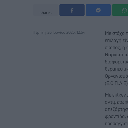
shares
Πέμπτη, 26 Ιουνίου 2025, 12:54
Με στόχο τ
επιλογή εί
σκοπός, η
Ναρκωτικώ
διαφορετικ
θεραπευτι
Οργανισμό
(Ε.Ο.Π.Α.Ε)
Με επίκεν
αντιμετωπί
απεξάρτησ
φροντίδα, 
προσέγγισ