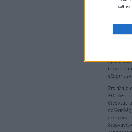
διάφορους
authenti
Στόχος όλ
πραγματικ
πρόοδος δε
υπηρεσίες,
δεοντολογι
που συνοδε
προοδεύον
στεκόμαστ
εξαρτημέν
Στο πλαίσ
ΕΟΠΑΕ επι
δίνοντας τ
πολλαπλές 
κεντρικό μ
διοργανών