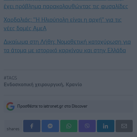
έχει πρόβλημα παρακολουθώντας τις φυσαλίδες
Χαρδαλιάς: ''Η Ηλιούπολη είναι η αρχή'' για τις
νέες δομές ΑμεΑ
Δικαίωμα στη Λήθη: Νομοθετική κατοχύρωση για
τα άτομα με ιστορικό καρκίνου και στην Ελλάδα
#TAGS
Ενδοσκοπική χειρουργική
,
Κρανίο
Προσθέστε το iatronet.gr στο Discover
shares