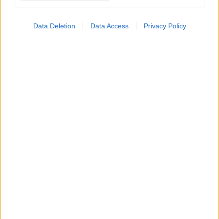
Data Deletion
Data Access
Privacy Policy
ΜΠΕΙΤΕ ΣΤΗ ΣΥΖΗΤΗΣΗ
Loading...
Προσθήκη Σχολίου