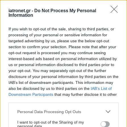
Το φαρμακείο των
διακοπών: Τα
iatronet.gr -
Do Not Process My Personal
απαραίτητα για τις
Information
συχνότερες
μικροενοχλήσεις
If you wish to opt-out of the sale, sharing to third parties, or
processing of your personal or sensitive information for
targeted advertising by us, please use the below opt-out
ΗΠΑ: Οι γίγαντες της
section to confirm your selection. Please note that after your
εφοδιαστικής αλυσίδας
opt-out request is processed you may continue seeing
αγωνίζονται να
interest-based ads based on personal information utilized by
συμβαδίσουν με την
us or personal information disclosed to third parties prior to
άνθηση της
your opt-out. You may separately opt-out of the further
υγειονομικής
disclosure of your personal information by third parties on the
περίθαλψης
IAB’s list of downstream participants. This information may
also be disclosed by us to third parties on the
IAB’s List of
24ωρα φαρμακεία στα
Downstream Participants
that may further disclose it to other
δύο μεγαλύτερα
third parties.
αεροδρόμια της χώρας
Please note that this website/app uses one or more Google
Personal Data Processing Opt Outs
services and may gather and store information including but
not limited to your visit or usage behaviour. You may click to
I want to opt-out of the Sharing of my
personal data.