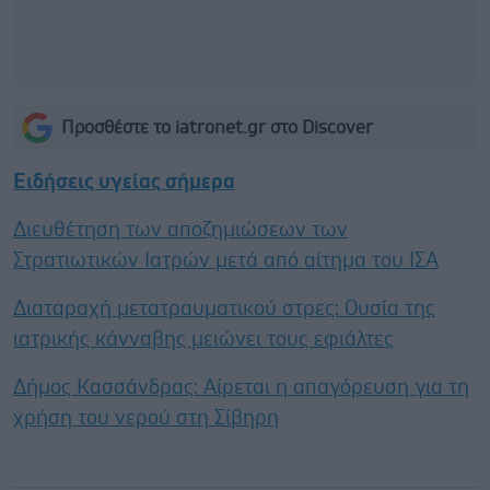
Προσθέστε το iatronet.gr στο Discover
Ειδήσεις υγείας σήμερα
Διευθέτηση των αποζημιώσεων των
Στρατιωτικών Ιατρών μετά από αίτημα του ΙΣΑ
Διαταραχή μετατραυματικού στρες: Ουσία της
ιατρικής κάνναβης μειώνει τους εφιάλτες
Δήμος Κασσάνδρας: Αίρεται η απαγόρευση για τη
χρήση του νερού στη Σίβηρη