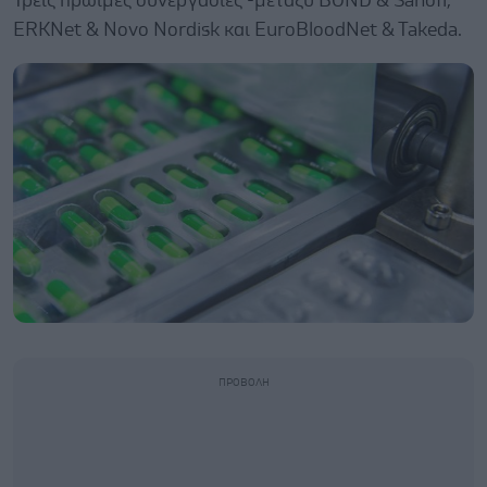
Τρεις πρώιμες συνεργασίες -μεταξύ BOND & Sanofi,
ERKNet & Novo Nordisk και EuroBloodNet & Takeda.