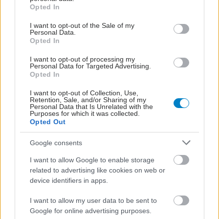
grant or deny consent to Google and its third-party tags to
Τ.Ε.Α.Υ.Φ.Ε: Επενδύει
Opted In
use your data for below specified purposes in below Google
στη νέα γενιά μέσω της
consent section.
I want to opt-out of the Sale of my
πρακτικής άσκησης
Personal Data.
Opted In
I want to opt-out of processing my
Personal Data for Targeted Advertising.
Opted In
Νέα εποχή για τα
φάρμακα mRNA:
I want to opt-out of Collection, Use,
Ταχύτερη και
Retention, Sale, and/or Sharing of my
Personal Data that Is Unrelated with the
οικονομικότερη
Purposes for which it was collected.
παραγωγή για
Opted Out
περισσότερους ασθενείς
Google consents
I want to allow Google to enable storage
related to advertising like cookies on web or
ΔΕΙΤΕ ΕΠΙΣΗΣ
device identifiers in apps.
I want to allow my user data to be sent to
Google for online advertising purposes.