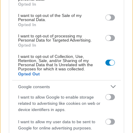
grant or deny consent to Google and its third-party tags to
Opted In
use your data for below specified purposes in below Google
consent section.
I want to opt-out of the Sale of my
ΔΙΑΒΑΣΤΕ ΑΚΟΜΑ
Personal Data.
Opted In
Σύσκεψη στον ΕΟΦ για
I want to opt-out of processing my
την ομαλή λειτουργία
Personal Data for Targeted Advertising.
Opted In
της εφοδιαστικής
αλυσίδας των
I want to opt-out of Collection, Use,
φαρμάκων
Retention, Sale, and/or Sharing of my
Personal Data that Is Unrelated with the
Purposes for which it was collected.
Opted Out
Το φαρμακείο των
διακοπών: Τα
Google consents
απαραίτητα για τις
συχνότερες
I want to allow Google to enable storage
μικροενοχλήσεις
related to advertising like cookies on web or
device identifiers in apps.
ΗΠΑ: Οι γίγαντες της
I want to allow my user data to be sent to
εφοδιαστικής αλυσίδας
Google for online advertising purposes.
αγωνίζονται να