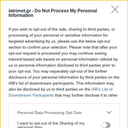
Διευθέτηση των αποζημιώσεων των
iatronet.gr -
Do Not Process My Personal
Στρατιωτικών Ιατρών μετά από αίτημα του ΙΣΑ
Information
Διαταραχή μετατραυματικού στρες: Ουσία της
If you wish to opt-out of the sale, sharing to third parties, or
ιατρικής κάνναβης μειώνει τους εφιάλτες
processing of your personal or sensitive information for
targeted advertising by us, please use the below opt-out
Δήμος Κασσάνδρας: Αίρεται η απαγόρευση για τη
section to confirm your selection. Please note that after your
χρήση του νερού στη Σίβηρη
opt-out request is processed you may continue seeing
interest-based ads based on personal information utilized by
us or personal information disclosed to third parties prior to
your opt-out. You may separately opt-out of the further
disclosure of your personal information by third parties on the
#TAGS
IAB’s list of downstream participants. This information may
Φάρμακα
,
ΕΟΠΥΥ
also be disclosed by us to third parties on the
IAB’s List of
Downstream Participants
that may further disclose it to other
third parties.
Προσθέστε το iatronet.gr στο Discover
Please note that this website/app uses one or more Google
Personal Data Processing Opt Outs
services and may gather and store information including but
not limited to your visit or usage behaviour. You may click to
I want to opt-out of the Sharing of my
shares
personal data.