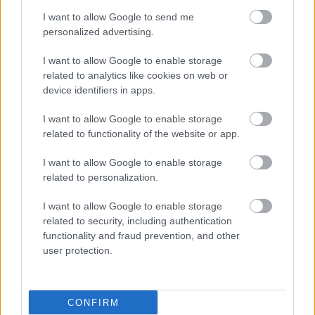
συμβαδίσουν με την
I want to allow Google to send me
άνθηση της
personalized advertising.
υγειονομικής
περίθαλψης
I want to allow Google to enable storage
related to analytics like cookies on web or
24ωρα φαρμακεία στα
device identifiers in apps.
δύο μεγαλύτερα
αεροδρόμια της χώρας
I want to allow Google to enable storage
related to functionality of the website or app.
I want to allow Google to enable storage
related to personalization.
Τ.Ε.Α.Υ.Φ.Ε: Επενδύει
στη νέα γενιά μέσω της
I want to allow Google to enable storage
πρακτικής άσκησης
related to security, including authentication
functionality and fraud prevention, and other
user protection.
Νέα εποχή για τα
φάρμακα mRNA:
CONFIRM