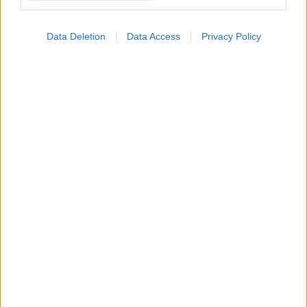
Ταχύτερη και
οικονομικότερη
παραγωγή για
Data Deletion
Data Access
Privacy Policy
περισσότερους ασθενείς
ΔΕΙΤΕ ΕΠΙΣΗΣ