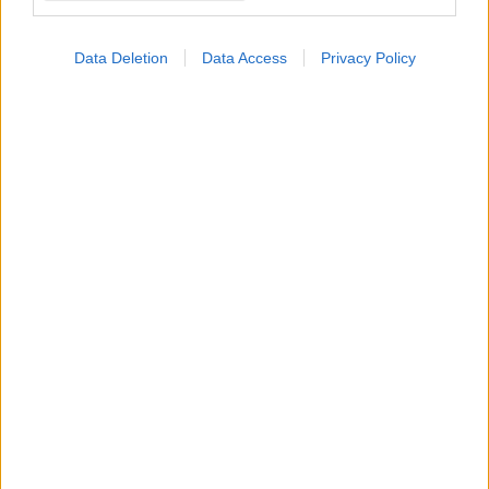
Data Deletion
Data Access
Privacy Policy
Για υγιή οστά προτιμότερο είναι το ποδόσφαιρο
έναντι του περπατήματος [μελέτη]