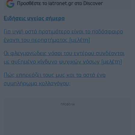
Προσθέστε το iatronet.gr στο Discover
Ειδήσεις υγείας σήμερα
Για υγιή οστά προτιμότερο είναι το ποδόσφαιρο
έναντι του περπατήματος [μελέτη]
Οι φλεγμονώδεις νόσοι του εντέρου συνδέονται
με αυξημένο κίνδυνο ψυχικών νόσων [μελέτη]
Πώς επηρεάζει τους μυς και τα οστά ένα
συμπλήρωμα κολλαγόνου;