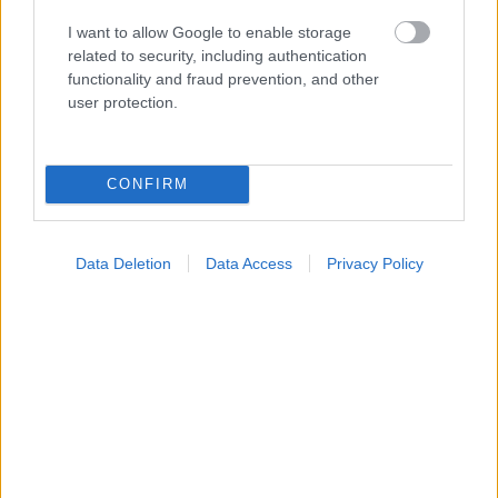
I want to allow Google to enable storage
related to security, including authentication
Η vegan διατροφή ακόμα και για ένα μήνα, συνδέεται
functionality and fraud prevention, and other
με χαμηλότερη φλεγμονή και επιβράδυνση της
user protection.
γήρανσης
CONFIRM
Data Deletion
Data Access
Privacy Policy
Τσίμπησε έντομο το παιδί μου: είναι απλή ενόχληση ή