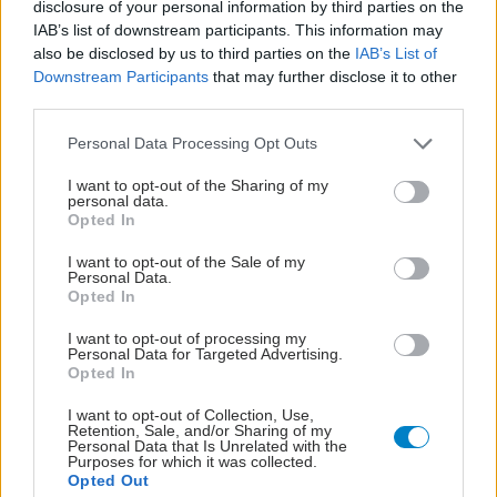
disclosure of your personal information by third parties on the
IAB’s list of downstream participants. This information may
also be disclosed by us to third parties on the
IAB’s List of
Downstream Participants
that may further disclose it to other
third parties.
Please note that this website/app uses one or more Google
Personal Data Processing Opt Outs
services and may gather and store information including but
not limited to your visit or usage behaviour. You may click to
I want to opt-out of the Sharing of my
personal data.
grant or deny consent to Google and its third-party tags to
Opted In
use your data for below specified purposes in below Google
consent section.
I want to opt-out of the Sale of my
Personal Data.
Opted In
I want to opt-out of processing my
Personal Data for Targeted Advertising.
Opted In
I want to opt-out of Collection, Use,
Retention, Sale, and/or Sharing of my
Personal Data that Is Unrelated with the
Purposes for which it was collected.
Opted Out