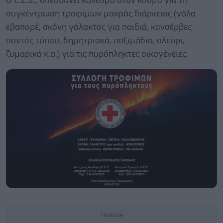
O Ε.Ε.Σ., απευθύνει κάλεσμα στον κόσμο για τη
συγκέντρωση τροφίμων μακράς διάρκειας (γάλα
εβαπορέ, σκόνη γάλακτος για παιδιά, κονσέρβες
παντός τύπου, δημητριακά, παξιμάδια, αλεύρι,
ζυμαρικά κ.α.) για τις πυρόπληκτες οικογένειες.