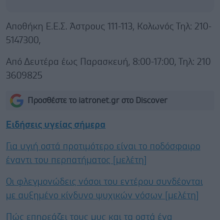
Αποθήκη Ε.Ε.Σ. Άστρους 111-113, Κολωνός Τηλ: 210-
5147300,
Από Δευτέρα έως Παρασκευή, 8:00-17:00, Τηλ: 210
3609825
Προσθέστε το iatronet.gr στο Discover
Ειδήσεις υγείας σήμερα
Για υγιή οστά προτιμότερο είναι το ποδόσφαιρο
έναντι του περπατήματος [μελέτη]
Οι φλεγμονώδεις νόσοι του εντέρου συνδέονται
με αυξημένο κίνδυνο ψυχικών νόσων [μελέτη]
Πώς επηρεάζει τους μυς και τα οστά ένα