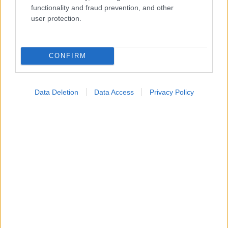
functionality and fraud prevention, and other
user protection.
CONFIRM
Data Deletion
Data Access
Privacy Policy
Πώς επηρεάζει τους μυς και τα οστά ένα συμπλήρωμα
κολλαγόνου;