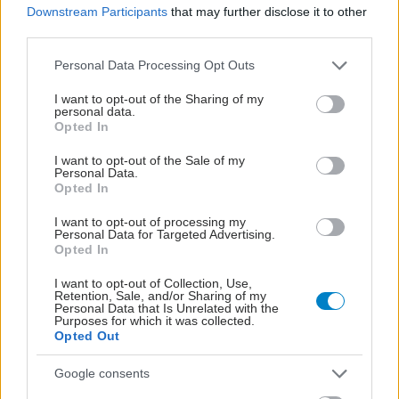
Downstream Participants
that may further disclose it to other
third parties.
Please note that this website/app uses one or more Google
Personal Data Processing Opt Outs
services and may gather and store information including but
not limited to your visit or usage behaviour. You may click to
I want to opt-out of the Sharing of my
personal data.
grant or deny consent to Google and its third-party tags to
Opted In
use your data for below specified purposes in below Google
consent section.
I want to opt-out of the Sale of my
Personal Data.
Opted In
I want to opt-out of processing my
Personal Data for Targeted Advertising.
Opted In
I want to opt-out of Collection, Use,
Retention, Sale, and/or Sharing of my
Personal Data that Is Unrelated with the
Purposes for which it was collected.
ΜΠΕΙΤΕ ΣΤΗ ΣΥΖΗΤΗΣΗ
Opted Out
Loading...
Google consents