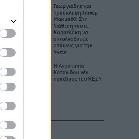
Γεωργιάδης για
πρόσκληση Τάιλερ
Μακμπέθ: Στη
διάθεση του κ.
Κασσελάκη να
ανταλλάξουμε
απόψεις για την
Υγεία
Η Αναστασία
Κοτανίδου νέα
πρόεδρος του ΚΕΣΥ