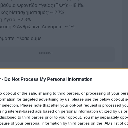
βάθμια Φροντίδα Υγείας (ΠΦΥ): ~18.1%.
κός Μετασχηματισμός: ~12.7%.
 Υγεία: ~2.3%.
δευση & Ανθρώπινο Δυναμικό: ~ 1%.
μαστε. Υλοποιούμε...
ακάτω την κατανομή της χρηματοδότησης στο
Ελλάδα 2.0, για τα 50 έργα του Υπουργείου Υγείας,
r -
Do Not Process My Personal Information
Δ
 κόστος ~ 1.5 δισ. € :
Χρηματοδότησης ανά Θεματική Ενότητα
to opt-out of the sale, sharing to third parties, or processing of your per
 & Προληπτικές Εξετάσεις: ~24.3%
formation for targeted advertising by us, please use the below opt-out s
r selection. Please note that after your opt-out request is processed y
ς & Νοσοκομεία: ~21%
eing interest-based ads based on personal information utilized by us or
ή…
pic.twitter.com/JBFBJKUDNe
disclosed to third parties prior to your opt-out. You may separately opt-
losure of your personal information by third parties on the IAB’s list of
Γεωργιάδης (@AdonisGeorgiadi)
August 24, 2025