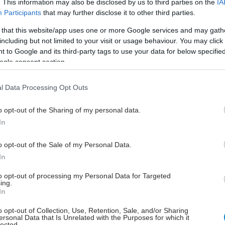
. This information may also be disclosed by us to third parties on the
IA
Participants
that may further disclose it to other third parties.
έστε το iatronet.gr στο Discover
 that this website/app uses one or more Google services and may gath
including but not limited to your visit or usage behaviour. You may click 
υγείας σήμερα
 to Google and its third-party tags to use your data for below specifi
ogle consent section.
Ερυθρός Σταυρός: Τι πρέπει να περιέχει ένα
 διακοπών
l Data Processing Opt Outs
ατροφή ακόμα και για ένα μήνα, συνδέεται με
η φλεγμονή και επιβράδυνση της γήρανσης
o opt-out of the Sharing of my personal data.
In
επαγρύπνηση για τον ιό του Δυτικού Νείλου συνιστά
τες της Αττικής ο ΙΣΑ
o opt-out of the Sale of my Personal Data.
In
to opt-out of processing my Personal Data for Targeted
ing.
In
o opt-out of Collection, Use, Retention, Sale, and/or Sharing
ersonal Data that Is Unrelated with the Purposes for which it
lected.