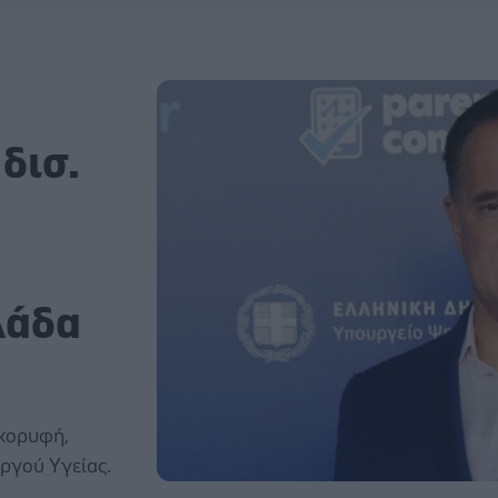
 δισ.
λάδα
 κορυφή,
ργού Υγείας.