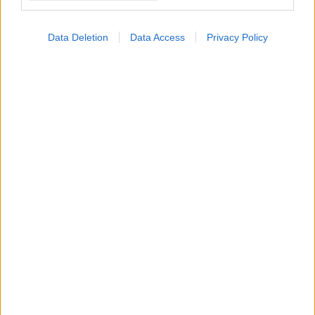
Data Deletion
Data Access
Privacy Policy
ΜΠΕΙΤΕ ΣΤΗ ΣΥΖΗΤΗΣΗ
Loading...
Προσθήκη Σχολίου
ΣΗΜΕΡΑ ΣΤΟ IATRONET.GR