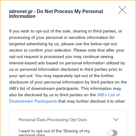
iatronet.gr -
Do Not Process My Personal
Νέα εποχή στη θεραπεία
Information
του πολλαπλού
μυελώματος:
If you wish to opt-out of the sale, sharing to third parties, or
Χημειοθεραπεία και στο
processing of your personal or sensitive information for
σπίτι
targeted advertising by us, please use the below opt-out
section to confirm your selection. Please note that after your
opt-out request is processed you may continue seeing
Καθηγητής Δημόπουλος
interest-based ads based on personal information utilized by
- Πολλαπλό μυέλωμα:
us or personal information disclosed to third parties prior to
Νέες θεραπείες αλλάζουν
your opt-out. You may separately opt-out of the further
ριζικά την πρόγνωση της
disclosure of your personal information by third parties on the
νόσου
IAB’s list of downstream participants. This information may
also be disclosed by us to third parties on the
IAB’s List of
Downstream Participants
that may further disclose it to other
Θετικά στοιχεία από
third parties.
δοκιμή τελικού σταδίου
για φάρμακο κατά του
Please note that this website/app uses one or more Google
Personal Data Processing Opt Outs
καρκίνου στο αίμα
services and may gather and store information including but
not limited to your visit or usage behaviour. You may click to
I want to opt-out of the Sharing of my
personal data.