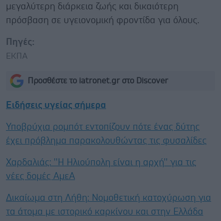
μεγαλύτερη διάρκεια ζωής και δικαιότερη
πρόσβαση σε υγειονομική φροντίδα για όλους.
Πηγές:
ΕΚΠΑ
Προσθέστε το iatronet.gr στο Discover
Ειδήσεις υγείας σήμερα
Υποβρύχια ρομπότ εντοπίζουν πότε ένας δύτης
έχει πρόβλημα παρακολουθώντας τις φυσαλίδες
Χαρδαλιάς: ''Η Ηλιούπολη είναι η αρχή'' για τις
νέες δομές ΑμεΑ
Δικαίωμα στη Λήθη: Νομοθετική κατοχύρωση για
τα άτομα με ιστορικό καρκίνου και στην Ελλάδα