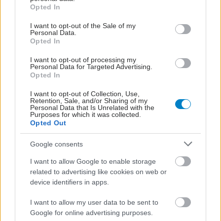
grant or deny consent to Google and its third-party tags to
Opted In
use your data for below specified purposes in below Google
"Κόκκινο" στο πολλαπλό
consent section.
I want to opt-out of the Sale of my
μυέλωμα: "Ελπίζουμε
Personal Data.
πως σύντομα θα μιλάμε
Opted In
για ίαση"
I want to opt-out of processing my
Personal Data for Targeted Advertising.
Opted In
ΕΚΠΑ: Πού "τρέχουν"
I want to opt-out of Collection, Use,
κλινικές μελέτες για το
Retention, Sale, and/or Sharing of my
πολλαπλό μυέλωμα -
Personal Data that Is Unrelated with the
Purposes for which it was collected.
Μάρτιος, μήνας
Opted Out
ευαισθητοποίησης
Google consents
I want to allow Google to enable storage
related to advertising like cookies on web or
ΔΕΙΤΕ ΕΠΙΣΗΣ
device identifiers in apps.
I want to allow my user data to be sent to
Google for online advertising purposes.