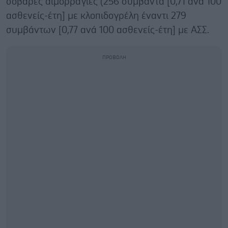
σοβαρές αιμορραγίες (256 συμβάντα [0,71 ανά 100
ασθενείς-έτη] με κλοπιδογρέλη έναντι 279
συμβάντων [0,77 ανά 100 ασθενείς-έτη] με ΑΣΣ.