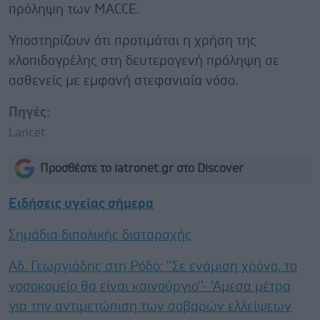
πρόληψη των MACCE.
Υποστηρίζουν ότι προτιμάται η χρήση της
κλοπιδογρέλης στη δευτερογενή πρόληψη σε
ασθενείς με εμφανή στεφανιαία νόσο.
Πηγές:
Lancet
Προσθέστε το iatronet.gr στο Discover
Ειδήσεις υγείας σήμερα
Σημάδια διπολικής διαταραχής
Αδ. Γεωργιάδης στη Ρόδο: ''Σε ενάμιση χρόνο, το
νοσοκομείο θα είναι καινούργιο''- 'Αμεσα μέτρα
για την αντιμετώπιση των σοβαρών ελλείψεων