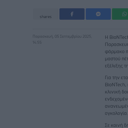
shares
Παρασκευή, 05 Σεπτεμβρίου 2025,
Η BioNTech
14:55
Παρασκευή 
φάρμακο π
μαστού πέτ
εξέλιξης τ
Για την ετ
BioNTech, 
κλινική δο
ενδεχομέν
ανανεωμένη
ογκολογία
Σε κοινή δ