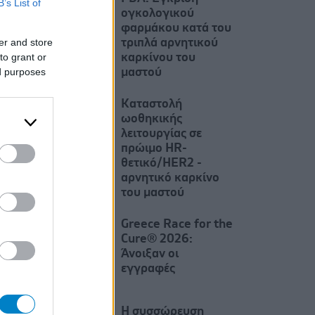
B’s List of
ογκολογικού
φαρμάκου κατά του
er and store
τριπλά αρνητικού
to grant or
καρκίνου του
ed purposes
μαστού
Καταστολή
ωοθηκικής
λειτουργίας σε
πρώιμο HR-
θετικό/HER2 -
αρνητικό καρκίνο
του μαστού
Greece Race for the
Cure® 2026:
Άνοιξαν οι
εγγραφές
Η συσσώρευση