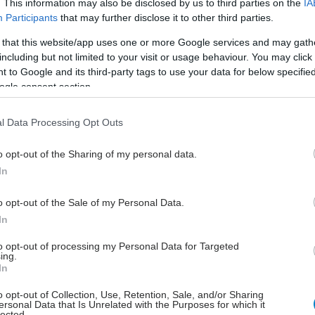
ιστές AstraZeneca και Daiichi Sankyo έχουν
. This information may also be disclosed by us to third parties on the
IA
Participants
that may further disclose it to other third parties.
σημαντικά στην ίδια ιδέα με το κορυφαίο φάρμακο
 that this website/app uses one or more Google services and may gath
including but not limited to your visit or usage behaviour. You may click 
ές αναμένουν ότι το φάρμακο αυτό θα αποφέρει
 to Google and its third-party tags to use your data for below specifi
οδα αρκετών δισεκατομμυρίων δολαρίων, κυρίως
ogle consent section.
ι εγκριθεί για τη θεραπεία ενός μεγαλύτερου
 ασθενών με καρκίνο του μαστού τύπου HER2, στους
l Data Processing Opt Outs
εριλαμβάνονται γυναίκες με χαμηλά επίπεδα του
o opt-out of the Sharing of my personal data.
In
h και Duality δοκιμάζουν επίσης το φάρμακό τους σε
με χαμηλά επίπεδα HER2.
o opt-out of the Sale of my Personal Data.
In
to opt-out of processing my Personal Data for Targeted
ing.
In
o opt-out of Collection, Use, Retention, Sale, and/or Sharing
ersonal Data that Is Unrelated with the Purposes for which it
lected.