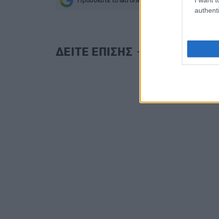
Προσθέστε το iatronet.gr στο Discover
s
authenti
ΔΕΙΤΕ ΕΠΙΣΗΣ