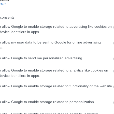
Out
έστε το iatronet.gr στο Discover
consents
υγείας σήμερα
o allow Google to enable storage related to advertising like cookies on
άδης στη Ρόδο: ''Σε ενάμιση χρόνο, το νοσοκομείο θα
evice identifiers in apps.
ούργιο''- 'Αμεσα μέτρα για την αντιμετώπιση των
λλείψεων προσωπικού
o allow my user data to be sent to Google for online advertising
s.
gan χαμηλών λιπαρών βοηθά στην απώλεια βάρους
ειώνεται η ποσότητα του φαγητού [μελέτη]
to allow Google to send me personalized advertising.
κρινε φάρμακο για τη ναρκοληψία
o allow Google to enable storage related to analytics like cookies on
evice identifiers in apps.
o allow Google to enable storage related to functionality of the website
o allow Google to enable storage related to personalization.
o allow Google to enable storage related to security, including