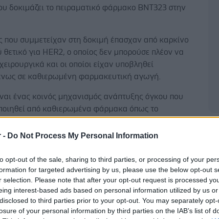
ου δοκιμάζει το πειραματικό φάρμακο BNT323 στην
ς που συμμετείχαν στη δοκιμή έπασχαν από καρκίνο
 θετικό για HER2, ο οποίος δεν μπορούσε πλέον να
χειρουργικά και οι οποίοι είχαν υποβληθεί
νως σε καθιερωμένη φαρμακευτική αγωγή.
ίναι ένας κοινός μηχανισμός ανάπτυξης όγκου που
οποιηθεί από καθιερωμένα φάρμακα όπως το
της Roche.
Δ
r -
Do Not Process My Personal Information
to opt-out of the sale, sharing to third parties, or processing of your per
formation for targeted advertising by us, please use the below opt-out s
ο της BioNTech, γνωστό και ως τραστουζουμάμπη,
r selection. Please note that after your opt-out request is processed y
 στην τεχνολογία σύζευξης αντισώματος - φαρμάκου,
eing interest-based ads based on personal information utilized by us or
 χημειοθεραπείας υψηλής ακρίβειας.
disclosed to third parties prior to your opt-out. You may separately opt-
losure of your personal information by third parties on the IAB’s list of