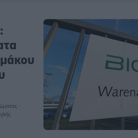
:
ατα
ρμάκου
υ
σώματος -
ηλής