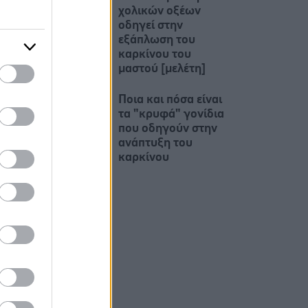
χολικών οξέων
οδηγεί στην
εξάπλωση του
καρκίνου του
μαστού [μελέτη]
Ποια και πόσα είναι
τα "κρυφά" γονίδια
που οδηγούν στην
ανάπτυξη του
καρκίνου