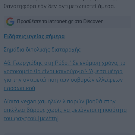
θανατηφόρα εάν δεν αντιμετωπιστεί άμεσα.
Προσθέστε το iatronet.gr στο Discover
Ειδήσεις υγείας σήμερα
Σημάδια διπολικής διαταραχής
Αδ. Γεωργιάδης στη Ρόδο: ''Σε ενάμιση χρόνο, το
νοσοκομείο θα είναι καινούργιο''- 'Αμεσα μέτρα
για την αντιμετώπιση των σοβαρών ελλείψεων
προσωπικού
Δίαιτα vegan χαμηλών λιπαρών βοηθά στην
απώλεια βάρους χωρίς να μειώνεται η ποσότητα
του φαγητού [μελέτη]