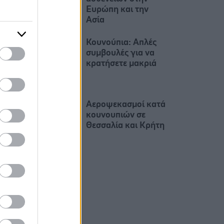
Ευρώπη και την
Ασία
Κουνούπια: Απλές
συμβουλές για να
κρατήσετε μακριά
Αεροψεκασμοί κατά
κουνουπιών σε
Θεσσαλία και Κρήτη