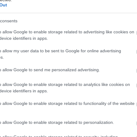
 Malaria» (σ.σ.: Αντιστρέψτε την πορεία της ελονοσίας),
Out
ου Παγκόσμιου Ταμείου στον αγώνα για την
ση της ελονοσίας, αφήνει να εννοηθεί ότι μπορεί να
consents
«πάνω από 100.000 επιπλέον θάνατοι φέτος». Επίσης
o allow Google to enable storage related to advertising like cookies on
αι ανησυχίες όσον αφορά τις πιο μακροπρόθεσμες
evice identifiers in apps.
στην έρευνα.
o allow my user data to be sent to Google for online advertising
μιο Ταμείο, με κύκλο αναπλήρωσης των πόρων του
s.
ρόνια, ελπίζει να εξασφαλίσει 18 δισεκατομμύρια
to allow Google to send me personalized advertising.
 τα τέλη Νοεμβρίου για την επόμενη περίοδο.
o allow Google to enable storage related to analytics like cookies on
evice identifiers in apps.
o allow Google to enable storage related to functionality of the website
πέτρεπε «να σωθούν ως και 23 εκατομμύρια ζωές στη
της περιόδου 2027-2029», σημείωσε η οργάνωση σε
ή της.
o allow Google to enable storage related to personalization.
o allow Google to enable storage related to security, including