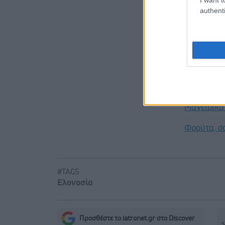
euro2day, 
authenti
Προσθ
Ειδήσεις 
Νέο φάρμα
με μία έν
Μαγειρικά 
Φρούτα, σ
#TAGS
Ελονοσία
Προσθέστε το iatronet.gr στο Discover
s