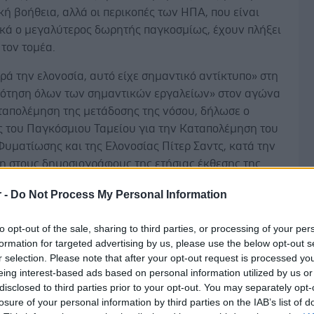
ή βοήθεια, αλλά οι περικοπές των ΗΠΑ, που είναι
κά ο μεγαλύτερος δωρητής παγκοσμίως, έχουν πλήξει
 τον τομέα.
ά την ελονοσία, αυτό είχε σημαντικό αντίκτυπο» στη
ότηση όλων των σημαντικών εργαλείων» στον αγώνα
αταπολέμηση της μετάδοσης της νόσου, δήλωσε ο
ς του Παγκόσμιου Ταμείου για την Καταπολέμηση του
Φυματίωσης και της Ελονοσίας Πίτερ Σαντς, κατά την
η στους δημοσιογράφους της ετήσιας έκθεσης της
ς.
r -
Do Not Process My Personal Information
Δ
ψεις κεφαλαίων υπήρχαν ήδη, αλλά επιδεινώθηκαν»,
υπογραμμίζοντας ότι η προέλαση της ελονοσίας είναι
to opt-out of the sale, sharing to third parties, or processing of your per
formation for targeted advertising by us, please use the below opt-out s
ταν αλλάζουν οι συνθήκες.
r selection. Please note that after your opt-out request is processed y
eing interest-based ads based on personal information utilized by us or
disclosed to third parties prior to your opt-out. You may separately opt-
losure of your personal information by third parties on the IAB’s list of