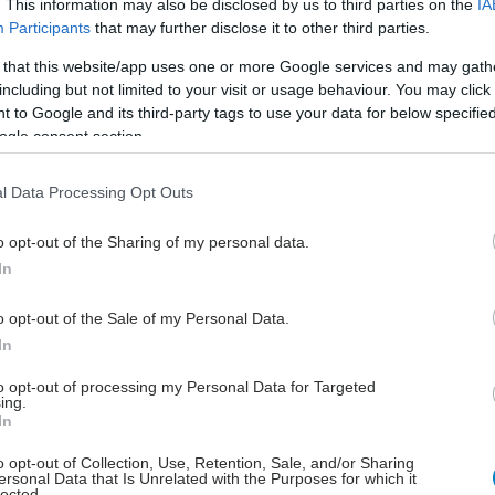
. This information may also be disclosed by us to third parties on the
IA
ίναι η ήπειρος που πλήττεται περισσότερο από τη
Participants
that may further disclose it to other third parties.
 Οι πρόοδοι στον αγώνα κατά της ελονοσίας ήδη
 that this website/app uses one or more Google services and may gath
ν εδώ και κάποια χρόνια λόγω κυρίως της κλιματικής
including but not limited to your visit or usage behaviour. You may click 
της αύξησης των συγκρούσεων, της ανθεκτικότητας
 to Google and its third-party tags to use your data for below specifi
κα και τα φυτοφάρμακα και της έλλειψης
ogle consent section.
τήσεων.
l Data Processing Opt Outs
, ασθένεια που μεταδίδεται στον άνθρωπο από το
ρισμένων ειδών κουνουπιού, στοιχίζει τη ζωή σε
o opt-out of the Sharing of my personal data.
0.000 ανθρώπους κάθε χρόνο, και οι περισσότεροι
In
 που χάνουν τη ζωή τους είναι παιδιά κάτω των
 ή έγκυες γυναίκες.
o opt-out of the Sale of my Personal Data.
In
 για το 2025 δεν είναι ακόμη διαθέσιμοι. Ωστόσο ο
μένει «αύξηση του αριθμού των παιδιών που θα
to opt-out of processing my Personal Data for Targeted
ing.
πό ελονοσία φέτος, εν μέρει λόγω της μείωσης της
In
τησης».
o opt-out of Collection, Use, Retention, Sale, and/or Sharing
ersonal Data that Is Unrelated with the Purposes for which it
ε τον αξιωματούχο, ανάλυση που έκανε η οργάνωση
lected.