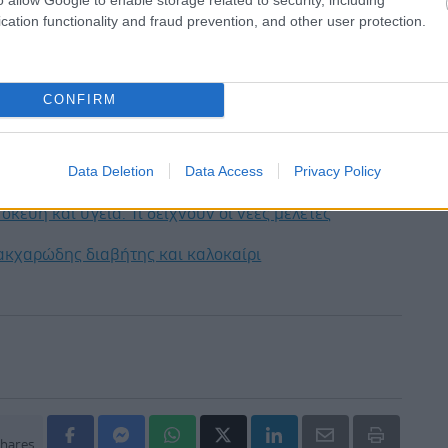
ΑΠΕ
cation functionality and fraud prevention, and other user protection.
έστε το iatronet.gr στο Discover
CONFIRM
υγείας σήμερα
κο για την παχυσαρκία: Σημαντική απώλεια βάρους
Data Deletion
Data Access
Privacy Policy
εση Mazdutide την εβδομάδα
σκεύη και υγεία: Τι δείχνουν οι νέες μελέτες
ακχαρώδης διαβήτης και καλοκαίρι
hares