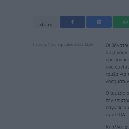
shares
Πέμπτη, 11 Σεπτεμβρίου 2025, 12:24
Οι θάνατοι
αυξηθούν 
προειδοπο
που συνίστ
τομέα για
νοσημάτων
Ο τομέας τ
την επιστρ
πάγωσε αμ
των ΗΠΑ.
Κι άλλες χ