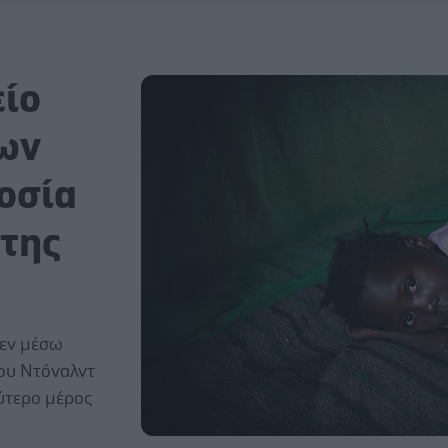
είο
ων
οσία
 της
ς
 εν μέσω
του Ντόναλντ
ύτερο μέρος