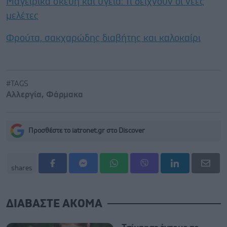
Μαγειρικά σκεύη και υγεία: Τι δείχνουν οι νέες
μελέτες
Φρούτα, σακχαρώδης διαβήτης και καλοκαίρι
#TAGS
Αλλεργία
,
Φάρμακα
Προσθέστε το iatronet.gr στο Discover
shares
ΔΙΑΒΑΣΤΕ ΑΚΟΜΑ