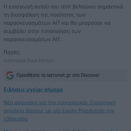
Η εισαγωγή αυτού του τεστ βελτιώνει σημαντικά
τη διασφάλιση της ποιότητας των
παρασκευασμάτων AIT και θα μπορούσε να
συμβάλει στην τυποποίηση των
παρασκευασμάτων AIT.
Πηγές:
Ινστιτούτο Paul Ehrlich
Προσθέστε το iatronet.gr στο Discover
Ειδήσεις υγείας σήμερα
Νέο φάρμακο για την παχυσαρκία: Σημαντική
απώλεια βάρους με μία ένεση Mazdutide την
εβδομάδα