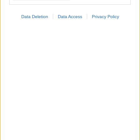
Data Deletion
Data Access
Privacy Policy
ΜΠΕΙΤΕ ΣΤΗ ΣΥΖΗΤΗΣΗ
Loading...
Προσθήκη Σχολίου
ΣΗΜΕΡΑ ΣΤΟ IATRONET.GR