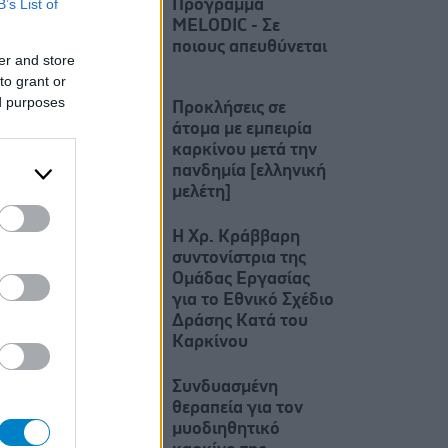
B’s List of
Πρόγραμμα
MELODIC - Σε
ποιους απευθύνεται
er and store
to grant or
ed purposes
Προκλήσεις σε
άτομα με εμπειρία
καρκίνου μετά την
πανδημία [ελληνική
μελέτη]
Η Χρ. Κράββαρη
συντονίστρια της
Ομάδας Εργασίας
για το Εθνικό Σχέδιο
Δράσης Κατά του
Καρκίνου
Συνδυασμένη
θεραπεία για τον
μυοδιηθητικό