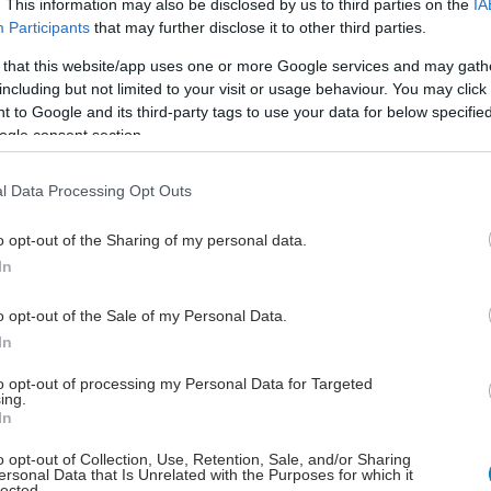
. This information may also be disclosed by us to third parties on the
IA
ώμενη δόση 400 mg, (2 χάπια των 200 mg).
Participants
that may further disclose it to other third parties.
 that this website/app uses one or more Google services and may gath
including but not limited to your visit or usage behaviour. You may click 
 to Google and its third-party tags to use your data for below specifi
έστε το iatronet.gr στο Discover
ogle consent section.
υγείας σήμερα
l Data Processing Opt Outs
ιπολικής διαταραχής
o opt-out of the Sharing of my personal data.
In
άδης στη Ρόδο: ''Σε ενάμιση χρόνο, το νοσοκομείο θα
ούργιο''- 'Αμεσα μέτρα για την αντιμετώπιση των
o opt-out of the Sale of my Personal Data.
λλείψεων προσωπικού
In
gan χαμηλών λιπαρών βοηθά στην απώλεια βάρους
to opt-out of processing my Personal Data for Targeted
ing.
ειώνεται η ποσότητα του φαγητού [μελέτη]
In
o opt-out of Collection, Use, Retention, Sale, and/or Sharing
ersonal Data that Is Unrelated with the Purposes for which it
lected.