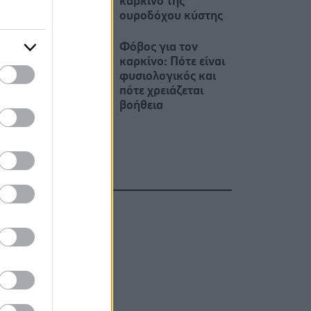
καρκίνο της
ουροδόχου κύστης
Φόβος για τον
καρκίνο: Πότε είναι
φυσιολογικός και
πότε χρειάζεται
βοήθεια