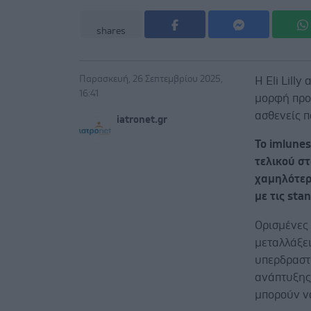
shares
Παρασκευή, 26 Σεπτεμβρίου 2025,
Η Eli Lill
16:41
μορφή προ
ασθενείς 
iatronet.gr
Το imlunes
τελικού στ
χαμηλότερ
με τις sta
Ορισμένες
μεταλλάξε
υπερδραστ
ανάπτυξης
μπορούν ν