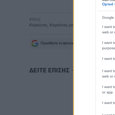
Opted 
Google 
#TAGS
Καρκίνος
,
Καρκίνος μαστού
I want t
web or d
I want t
Προσθέστε το iatronet.gr στο Discover
s
purpose
I want 
ΔΕΙΤΕ ΕΠΙΣΗΣ
I want t
web or d
I want t
or app.
I want t
I want t