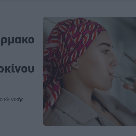
άρμακο
ρκίνου
α κλινικής