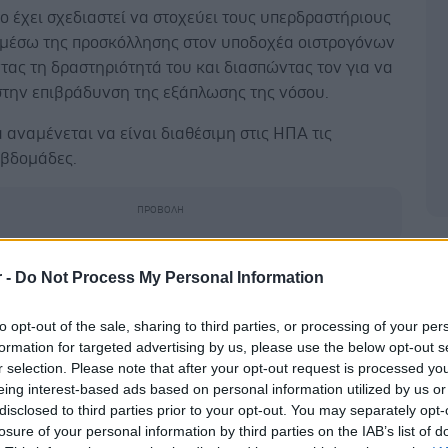
 έχει σχεδιαστεί να στοχεύει τους υπερδραστήριους
 μέσω της προσκόλλησης στον υποδοχέα οιστρογόνων
ας τη δραστηριότητά του και διασπώντας τον για να
στην επιβράδυνση της εξάπλωσης της νόσου.
 αναμένεται να είναι διαθέσιμη στις ΗΠΑ τις
εβδομάδες.
Δ
 της περιλαμβάνουν προειδοποίηση για τοξικότητα
r -
Do Not Process My Personal Information
ο.
to opt-out of the sale, sharing to third parties, or processing of your per
ή, ασθενείς που έλαβαν το φάρμακο πέρασαν κατά
formation for targeted advertising by us, please use the below opt-out s
5,5 μήνες χωρίς επιδείνωση του καρκίνου σε
r selection. Please note that after your opt-out request is processed y
ε 3,8 μήνες με άλλες θεραπείες.
eing interest-based ads based on personal information utilized by us or
disclosed to third parties prior to your opt-out. You may separately opt-
 στόματος θεραπεία λαμβάνεται μια φορά την ήμερα
losure of your personal information by third parties on the IAB’s list of