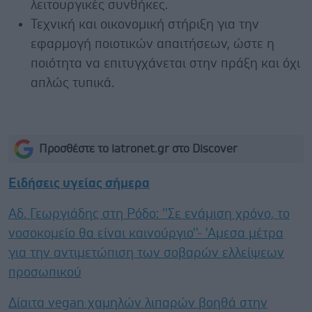
λειτουργικές συνθήκες.
Τεχνική και οικονομική στήριξη για την
εφαρμογή ποιοτικών απαιτήσεων, ώστε η
ποιότητα να επιτυγχάνεται στην πράξη και όχι
απλώς τυπικά.
Προσθέστε το iatronet.gr στο Discover
Ειδήσεις υγείας σήμερα
Αδ. Γεωργιάδης στη Ρόδο: ''Σε ενάμιση χρόνο, το
νοσοκομείο θα είναι καινούργιο''- 'Αμεσα μέτρα
για την αντιμετώπιση των σοβαρών ελλείψεων
προσωπικού
Δίαιτα vegan χαμηλών λιπαρών βοηθά στην