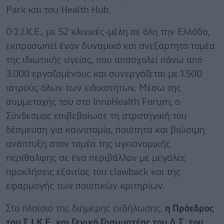
Park και του Health Hub.
Ο Σ.Ι.Κ.Ε., με 52 κλινικές-μέλη σε όλη την Ελλάδα,
εκπροσωπεί έναν δυναμικό και ανεξάρτητο τομέα
της ιδιωτικής υγείας, που απασχολεί πάνω από
3.000 εργαζομένους και συνεργάζεται με 1.500
ιατρούς όλων των ειδικοτήτων. Μέσω της
συμμετοχής του στο InnoHealth Forum, ο
Σύνδεσμος επιβεβαίωσε τη στρατηγική του
δέσμευση για καινοτομία, ποιότητα και βιώσιμη
ανάπτυξη στον τομέα της υγειονομικής
περίθαλψης σε ένα περιβάλλον με μεγάλες
προκλήσεις εξαιτίας του clawback και της
εφαρμογής των ποιοτικών κριτηρίων.
Στο πλαίσιο της διήμερης εκδήλωσης,
η Πρόεδρος
του Σ.Ι.Κ.Ε.
και Γενική Γραμματέας του Δ.Σ. του