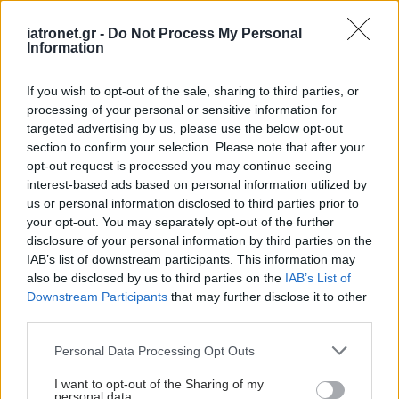
iatronet.gr -
Do Not Process My Personal
Information
Λάθος μετάγγιση
αίματος σε ασθενή της
Ευρωκλινικής - Tρεις
If you wish to opt-out of the sale, sharing to third parties, or
συλλήψεις
processing of your personal or sensitive information for
targeted advertising by us, please use the below opt-out
section to confirm your selection. Please note that after your
opt-out request is processed you may continue seeing
interest-based ads based on personal information utilized by
us or personal information disclosed to third parties prior to
your opt-out. You may separately opt-out of the further
ΔΕΙΤΕ ΕΠΙΣΗΣ
disclosure of your personal information by third parties on the
IAB’s list of downstream participants. This information may
also be disclosed by us to third parties on the
IAB’s List of
Downstream Participants
that may further disclose it to other
third parties.
Please note that this website/app uses one or more Google
Personal Data Processing Opt Outs
services and may gather and store information including but
not limited to your visit or usage behaviour. You may click to
I want to opt-out of the Sharing of my
personal data.