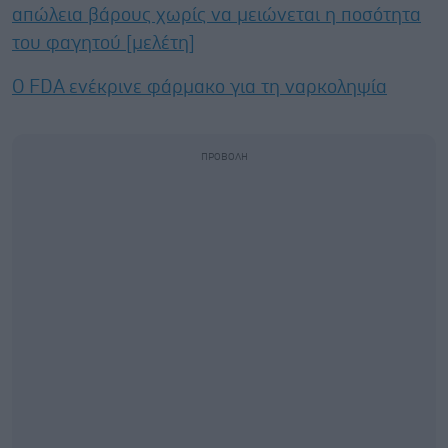
απώλεια βάρους χωρίς να μειώνεται η ποσότητα
του φαγητού [μελέτη]
Ο FDA ενέκρινε φάρμακο για τη ναρκοληψία