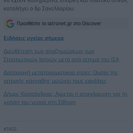
να έχουν καθημερινά, επαρκή και ποιοτικό ύπνο»,
καταλήγει ο δρ Σακελλαρίου.
Προσθέστε το iatronet.gr στο Discover
Ειδήσεις υγείας σήμερα
Διευθέτηση των αποζημιώσεων των
Στρατιωτικών Ιατρών μετά από αίτημα του ΙΣΑ
Διαταραχή μετατραυματικού στρες: Ουσία της
ιατρικής κάνναβης μειώνει τους εφιάλτες
Δήμος Κασσάνδρας: Αίρεται η απαγόρευση για τη
χρήση του νερού στη Σίβηρη
#TAGS