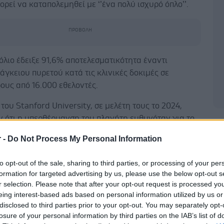
ορεί να καταπολεμηθεί με ‘’ένα πολύ ισχυρό όπλο’’.
όλιο έδειξε 91,6% αποτελεσματικότητα έναντι
γκειου πυρετού κατά τις κλινικές δοκιμές σε
ους από 16.000 εθελοντές.
του Stanford University, σε μελέτη τους το 2024,
ν ότι η υπερθέρμανση του πλανήτη ευθυνόταν για το
Δ
ριστατικών εκείνη τη χρονιά.
r -
Do Not Process My Personal Information
α συνήψε συμφωνία με την κινεζική εταιρεία WuXi
to opt-out of the sale, sharing to third parties, or processing of your per
για να παραδόσει περίπου 30 εκατομμύρια δόσεις του
formation for targeted advertising by us, please use the below opt-out s
ο β’ εξάμηνο του 2026.
r selection. Please note that after your opt-out request is processed y
eing interest-based ads based on personal information utilized by us or
έστε το iatronet.gr στο Discover
disclosed to third parties prior to your opt-out. You may separately opt-
losure of your personal information by third parties on the IAB’s list of