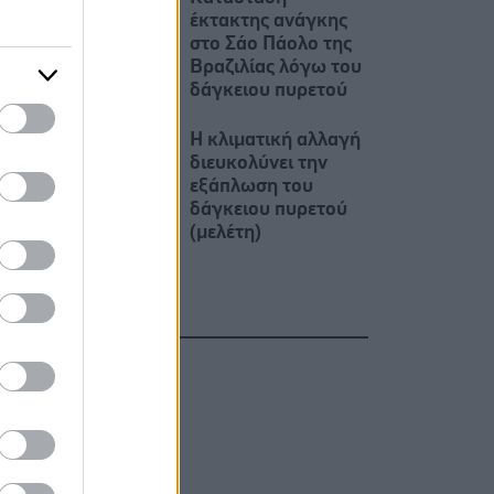
έκτακτης ανάγκης
στο Σάο Πάολο της
Βραζιλίας λόγω του
δάγκειου πυρετού
Η κλιματική αλλαγή
διευκολύνει την
εξάπλωση του
δάγκειου πυρετού
(μελέτη)