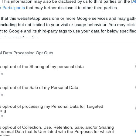
υγείας σήμερα
. This information may also be disclosed by us to third parties on the
IA
Participants
that may further disclose it to other third parties.
η των αποζημιώσεων των Στρατιωτικών Ιατρών μετά
 that this website/app uses one or more Google services and may gath
 του ΙΣΑ
including but not limited to your visit or usage behaviour. You may click 
 to Google and its third-party tags to use your data for below specifi
μετατραυματικού στρες: Ουσία της ιατρικής
ogle consent section.
μειώνει τους εφιάλτες
l Data Processing Opt Outs
σάνδρας: Αίρεται η απαγόρευση για τη χρήση του
 Σίβηρη
o opt-out of the Sharing of my personal data.
In
o opt-out of the Sale of my Personal Data.
In
to opt-out of processing my Personal Data for Targeted
ing.
In
o opt-out of Collection, Use, Retention, Sale, and/or Sharing
ersonal Data that Is Unrelated with the Purposes for which it
lected.