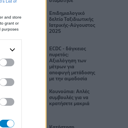
σταμάτησε
B’s List of
Επιδημιολογικό
er and store
δελτίο Ταξιδιωτικής
to grant or
Ιατρικής-Αύγουστος
ed purposes
2025
ECDC - δάγκειος
πυρετός:
Αξιολόγηση των
μέτρων για
αποφυγή μετάδοσης
με την αιμοδοσία
Κουνούπια: Απλές
συμβουλές για να
κρατήσετε μακριά
Kατάσταση