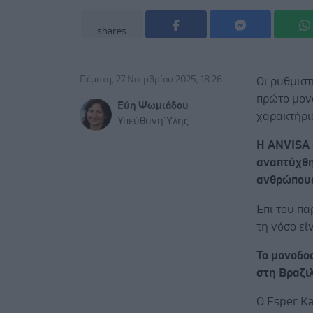
shares
Πέμπτη, 27 Νοεμβρίου 2025, 18:26
Οι ρυθμιστ
πρώτο μονο
Εύη Ψωμιάδου
χαρακτήρισ
Υπεύθυνη Ύλης
Η ANVISA 
αναπτύχθηκ
ανθρώπους
Επι του πα
τη νόσο εί
Το μονοδο
στη Βραζιλ
Ο Esper Ka