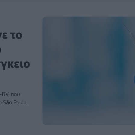
ε το
ό
άγκειο
-DV, που
ο São Paulo,