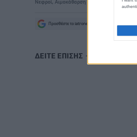
Νεφροί
,
Αιμοκάθαρση
authenti
Προσθέστε το iatronet.gr στο Discover
s
ΔΕΙΤΕ ΕΠΙΣΗΣ