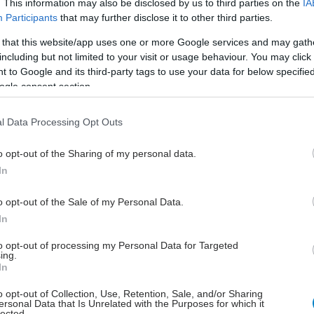
. This information may also be disclosed by us to third parties on the
IA
ημαίνεται στη σχετική αποφαση, η
Participants
that may further disclose it to other third parties.
πηρετεί ασθενείς από την Αίγινα και από γειτονικά
περιοχής.
 that this website/app uses one or more Google services and may gath
including but not limited to your visit or usage behaviour. You may click 
ό ψήφισμα αναφέρονται, μεταξύ άλλων, τα ακόλουθα:
 to Google and its third-party tags to use your data for below specifi
ogle consent section.
α εδώ και 16 χρόνια, οι νεφροπαθείς συμπολίτες μας
η θεραπεία τους, θεραπεία ζωής, εδώ στο νησί.
l Data Processing Opt Outs
ύμαστε ότι η μονάδα αιμοκάθαρσης στο νησί
α συνεχίσει τη λειτουργία της, έχοντας στερηθεί
o opt-out of the Sharing of my personal data.
ις αποζημιώσεις από τον ΕΟΠΥΥ για τις θεραπείες
In
ν επί ένα 10μηνο!!! (2019-2020, την εποχή της
COVID).
o opt-out of the Sale of my Personal Data.
In
to opt-out of processing my Personal Data for Targeted
ing.
In
της λειτουργίας της αιμοκάθαρσης ισοδυναμεί με
o opt-out of Collection, Use, Retention, Sale, and/or Sharing
ι ψυχική εξόντωση των αναγκεμένων συμπολιτών
ersonal Data that Is Unrelated with the Purposes for which it
lected.