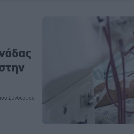
ονάδας
στην
νιου Συνδέσμου