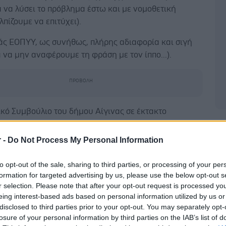
 να λύσει το πρόβλημα έστω και με νομοθετική
λπίζουμε να επιτύχει).
άς ΕΟΠΥΥ, ως συνήθως, πλήρης αδιαφορία και σιγή
α να μην αναφέρουμε τη φράση με τον ίππο...).
ικό Συμβούλιο του δήμου Αίγινας σε έκτακτο
 του, μεταφέρει την απόλυτη αγανάκτηση των
Δ
και την αγωνία των νεφροπαθών".
r -
Do Not Process My Personal Information
 θέμα ασχολήθηκε και το δημοτικό συμβούλιο Αίγινας,
to opt-out of the sale, sharing to third parties, or processing of your per
κφράζει την έντονη αντίθεση, αντίδραση και ανησυχία
formation for targeted advertising by us, please use the below opt-out s
ιαδήποτε διαδικασία που μπορεί να οδηγήσει εκ των
r selection. Please note that after your opt-out request is processed y
 στην διακοπή της λειτουργίας της μονάδας
eing interest-based ads based on personal information utilized by us or
disclosed to third parties prior to your opt-out. You may separately opt-
σης στην Αίγινα.
losure of your personal information by third parties on the IAB’s list of