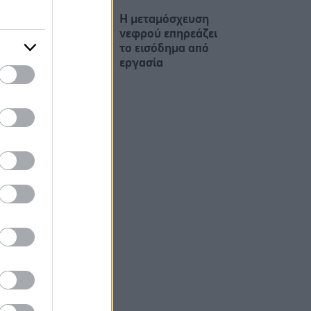
Η μεταμόσχευση
νεφρού επηρεάζει
το εισόδημα από
εργασία