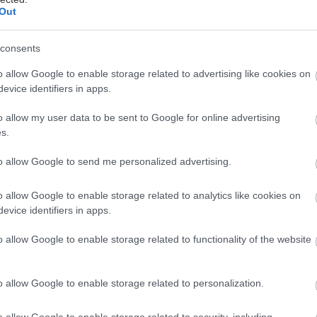
ναι υποχρεωμένοι είτε να ριψοκινδυνεύουν τρεις
Out
εβδομάδα τη μετάβασή τους στον Πειραιά για τις
πείες τους, είτε εναλλακτικά, κατά τον ΕΟΠΥΥ, να
consents
οι ίδιοι να πληρώνουν τις θεραπείες τους στη
μοκάθαρσης στο νησί!
o allow Google to enable storage related to advertising like cookies on
evice identifiers in apps.
έστε το iatronet.gr στο Discover
o allow my user data to be sent to Google for online advertising
s.
υγείας σήμερα
to allow Google to send me personalized advertising.
κο για την παχυσαρκία: Σημαντική απώλεια βάρους
εση Mazdutide την εβδομάδα
o allow Google to enable storage related to analytics like cookies on
evice identifiers in apps.
σκεύη και υγεία: Τι δείχνουν οι νέες μελέτες
o allow Google to enable storage related to functionality of the website
ακχαρώδης διαβήτης και καλοκαίρι
o allow Google to enable storage related to personalization.
o allow Google to enable storage related to security, including