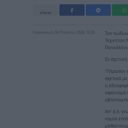
shares
Παρασκευή, 06 Μαρτίου 2026, 13:29
Τον κώδων
Τεχνητού Ν
Πανελλήνι
Σε σχετική
"Πέρασαν 
σχετικά με
η αδιαφορί
αφανισμό κ
αβάσταχτο
Απ’ ό,τι γ
καμία επί
μαθαίνουμε