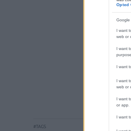
μας. Θα εί
Opted 
φορές την 
4ωρες θερα
Google 
αναλάβουν 
μονάδα αι
I want t
web or d
Προσθ
I want t
purpose
Ειδήσεις 
I want 
Νέο φάρμα
με μία έν
I want t
web or d
Μαγειρικά 
I want t
Φρούτα, σ
or app.
I want t
#TAGS
I want t