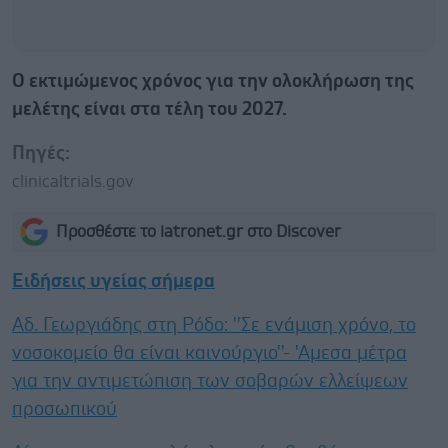
Ο εκτιμώμενος χρόνος για την ολοκλήρωση της
μελέτης είναι στα τέλη του 2027.
Πηγές:
clinicaltrials.gov
Προσθέστε το iatronet.gr στο Discover
Ειδήσεις υγείας σήμερα
Αδ. Γεωργιάδης στη Ρόδο: ''Σε ενάμιση χρόνο, το
νοσοκομείο θα είναι καινούργιο''- 'Αμεσα μέτρα
για την αντιμετώπιση των σοβαρών ελλείψεων
προσωπικού