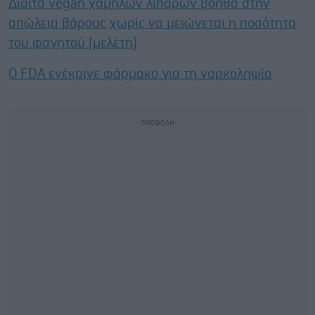
Δίαιτα vegan χαμηλών λιπαρών βοηθά στην
απώλεια βάρους χωρίς να μειώνεται η ποσότητα
του φαγητού [μελέτη]
Ο FDA ενέκρινε φάρμακο για τη ναρκοληψία