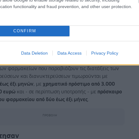
ρίπτωση δεύτερης παράβασης,
απαγορεύεται στο
cation functionality and fraud prevention, and other user protection.
είο να λειτουργεί με διευρυμένο ωράριο για 6
από την κοινοποίηση της σχετικής απόφασης.
περίπτωση κάθε επόμενης παράβασης μετά τη δεύτερη,
CONFIRM
λονται οι
προβλεπόμενες εκ του νόμου κυρώσεις
για
αση των διατάξεων περί διημερεύσεων και
κτερεύσεων.
Data Deletion
Data Access
Privacy Policy
 εκπρόσωποι και οι υπεύθυνοι φαρμακοποιοί των
εων φαρμακείων που παραβιάζουν τις διατάξεις των
ερεύσεων και διανυκτερεύσεων τιμωρούνται με
έως έξι μηνών
, με
χρηματικό πρόστιμο από 3.000
0 ευρώ
και - σε περίπτωση υποτροπής - με
πρόσκαιρο
του φαρμακείου από δύο έως έξι μήνες
.
ντησαν