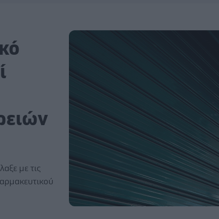
ικό
ί
ρειών
αξε με τις
Φαρμακευτικού