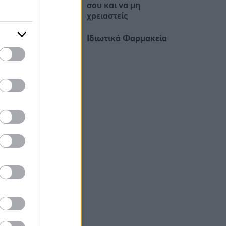
σου και να μη
χρειαστείς
Ιδιωτικά Φαρμακεία