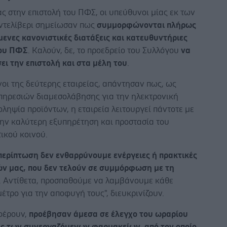
 στην επιστολή του ΠΦΣ, οι υπεύθυνοι μίας εκ των
 ντελίβερι σημείωσαν πως
συμμορφώνονται πλήρως
έμενες κανονιστικές διατάξεις και κατευθυντήριες
του ΠΦΣ
. Καλούν, δε, το προεδρείο του Συλλόγου
να
ει την επιστολή και στα μέλη του
.
οι της δεύτερης εταιρείας, απάντησαν πως, ως
πηρεσιών διαμεσολάβησης για την ηλεκτρονική
ληψία προϊόντων, η εταιρεία λειτουργεί πάντοτε με
ην καλύτερη εξυπηρέτηση και προστασία του
ικού κοινού.
περίπτωση δεν ενθαρρύνουμε ενέργειες ή πρακτικές
ν μας, που δεν τελούν σε συμμόρφωση με τη
. Αντίθετα, προσπαθούμε να λαμβάνουμε κάθε
έτρο για την αποφυγή τους", διευκρινίζουν.
φέρουν,
προέβησαν άμεσα σε έλεγχο του ωραρίου
ας των συνεργαζόμενων φαρμακείων, από τον οποίο