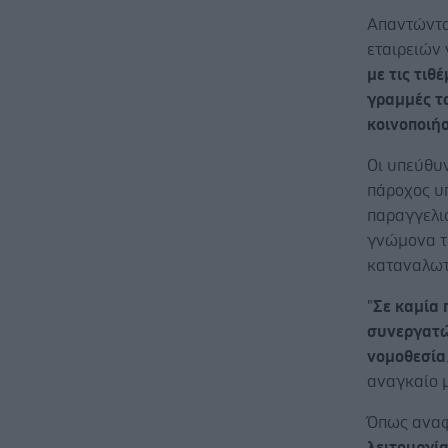
Απαντώντας
εταιρειών
με τις τιθ
γραμμές 
κοινοποιήσ
Οι υπεύθυν
πάροχος υ
παραγγελιο
γνώμονα τ
καταναλωτ
"
Σε καμία 
συνεργατώ
νομοθεσία
αναγκαίο μ
Όπως ανα
λειτουργί