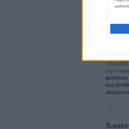
Σε πε
authenti
φαρμακ
μήνες
Στην 
επιβάλ
παράβ
διανυ
Οι νόμιμοι
επιχειρήσ
περί διημ
φυλάκιση 
έως 20.00
κλείσιμο 
Τι απά