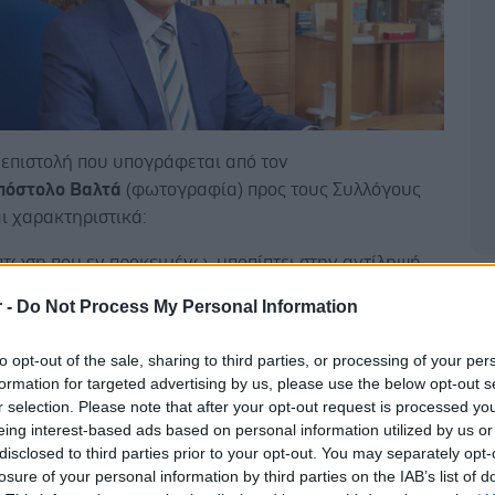
 επιστολή που υπογράφεται από τον
πόστολο Βαλτά
(φωτογραφία) προς τους Συλλόγους
ι χαρακτηριστικά:
πτωση που εν προκειμένω, υποπίπτει στην αντίληψή
αρμακεία που δεν εφημερεύουν, και ως εκ τούτου θα
Δ
r -
Do Not Process My Personal Information
 μην λειτουργούν, κάνουν χρήση των εν λόγω
ν διάθεσης προϊόντων προκειμένου, παρανόμως, να
to opt-out of the sale, sharing to third parties, or processing of your per
 σε διάθεση προϊόντων τους κατά τις ημέρες και
formation for targeted advertising by us, please use the below opt-out s
ίναι υποχρεωτικά κλειστά και απαγορεύεται να
r selection. Please note that after your opt-out request is processed y
ν το κοινό, οι Φαρμακευτικοί Σύλλογοι, θα πρέπει
eing interest-based ads based on personal information utilized by us or
disclosed to third parties prior to your opt-out. You may separately opt-
διαβιβάζουν άμεσα τη σχετική αναφορά μετά του
losure of your personal information by third parties on the IAB’s list of
ού υλικού προς τον πρόεδρο του κατά τόπον