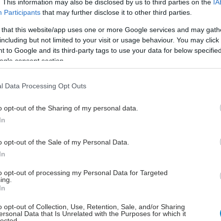
. This information may also be disclosed by us to third parties on the
IA
Πειθαρχικού Συμβουλίου Φαρμακευτικών Συλλόγων,
Participants
that may further disclose it to other third parties.
ου ο πρόεδρος να αποφαίνεται περί της παραπομπής
 that this website/app uses one or more Google services and may gath
γελλομένου στο Πειθαρχικό Συμβούλιο
".
including but not limited to your visit or usage behaviour. You may click 
 to Google and its third-party tags to use your data for below specifi
ogle consent section.
l Data Processing Opt Outs
ι καλούνται, επίσης,
να κοινοποιούν την καταγγελία
υγκεκριμένη πλατφόρμα διάθεσης προϊόντων
που
o opt-out of the Sharing of my personal data.
ση ο καταγγελλόμενος φαρμακοποιός, ώστε η εν λόγω
In
να προβεί σε κάθε ενέργεια για το τερματισμό της
 αυτής συμπεριφοράς.
o opt-out of the Sale of my Personal Data.
In
to opt-out of processing my Personal Data for Targeted
ing.
In
o opt-out of Collection, Use, Retention, Sale, and/or Sharing
ersonal Data that Is Unrelated with the Purposes for which it
lected.