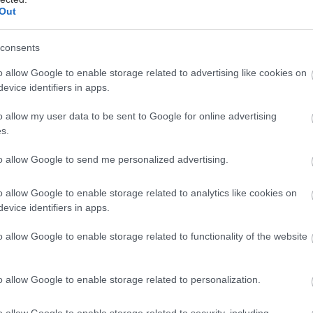
Out
ς εταιρείες
consents
είο του ΠΦΣ
έχει στείλει επιστολές στις εταιρείες
 τονίζοντας πως ο Πανελλήνιος Φαρμακευτικός
o allow Google to enable storage related to advertising like cookies on
χει γίνει δέκτης καταγγελιών ότι "φαρμακεία που δεν
evice identifiers in apps.
ν, και ως εκ τούτου θα πρέπει να μη λειτουργούν,
o allow my user data to be sent to Google for online advertising
ήση των πλατφόρμων διάθεσης προϊόντων,
s.
ου,
παρανόμως, να προβαίνουν σε διάθεση προϊόντων
τις ημέρες και ώρες που είναι υποχρεωτικά κλειστά
to allow Google to send me personalized advertising.
ρεύεται να εξυπηρετούν το κοινό
".
o allow Google to enable storage related to analytics like cookies on
ει πως
η τήρηση του διευρυμένου ωραρίου είναι
evice identifiers in apps.
ική
και σημειώνει πως σε περίπτωση μη τήρησής του
αι στον κάτοχο άδειας ίδρυσης και λειτουργίας του
o allow Google to enable storage related to functionality of the website
υ οι κάτωθι κυρώσεις:
o allow Google to enable storage related to personalization.
ρίπτωση πρώτης παράβασης, αποστέλλεται
έγγραφη
ση
.
o allow Google to enable storage related to security, including