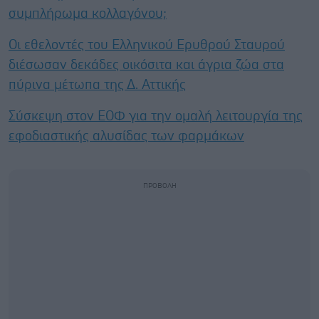
συμπλήρωμα κολλαγόνου;
Οι εθελοντές του Ελληνικού Ερυθρού Σταυρού
διέσωσαν δεκάδες οικόσιτα και άγρια ζώα στα
πύρινα μέτωπα της Δ. Αττικής
Σύσκεψη στον ΕΟΦ για την ομαλή λειτουργία της
εφοδιαστικής αλυσίδας των φαρμάκων