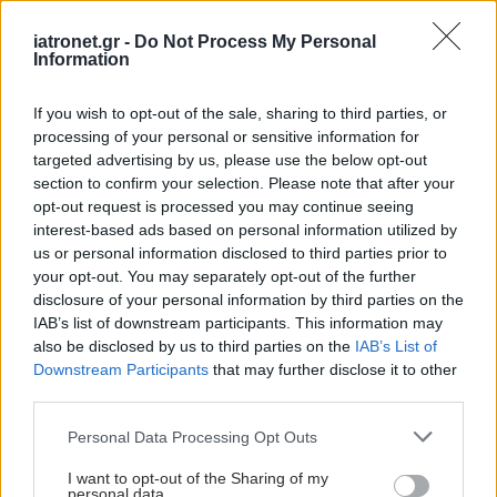
iatronet.gr -
Do Not Process My Personal
Information
Νέα εποχή για τα
If you wish to opt-out of the sale, sharing to third parties, or
φάρμακα mRNA:
processing of your personal or sensitive information for
Ταχύτερη και
targeted advertising by us, please use the below opt-out
οικονομικότερη
section to confirm your selection. Please note that after your
παραγωγή για
opt-out request is processed you may continue seeing
περισσότερους ασθενείς
interest-based ads based on personal information utilized by
us or personal information disclosed to third parties prior to
your opt-out. You may separately opt-out of the further
disclosure of your personal information by third parties on the
ΔΕΙΤΕ ΕΠΙΣΗΣ
IAB’s list of downstream participants. This information may
also be disclosed by us to third parties on the
IAB’s List of
Downstream Participants
that may further disclose it to other
third parties.
Please note that this website/app uses one or more Google
Personal Data Processing Opt Outs
services and may gather and store information including but
not limited to your visit or usage behaviour. You may click to
I want to opt-out of the Sharing of my
personal data.