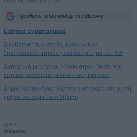
medicinesforeurope.com
Προσθέστε το iatronet.gr στο Discover
Ειδήσεις υγείας σήμερα
Διευθέτηση των αποζημιώσεων των
Στρατιωτικών Ιατρών μετά από αίτημα του ΙΣΑ
Διαταραχή μετατραυματικού στρες: Ουσία της
ιατρικής κάνναβης μειώνει τους εφιάλτες
Δήμος Κασσάνδρας: Αίρεται η απαγόρευση για τη
χρήση του νερού στη Σίβηρη
#TAGS
Φάρμακα