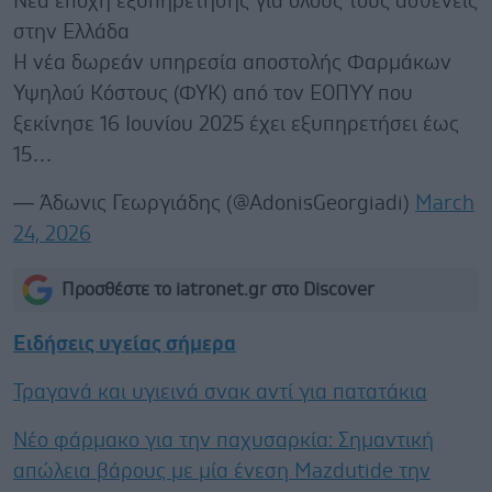
Νέα εποχή εξυπηρέτησης για όλους τους ασθενείς
στην Ελλάδα
Η νέα δωρεάν υπηρεσία αποστολής Φαρμάκων
Υψηλού Κόστους (ΦΥΚ) από τον ΕΟΠΥΥ που
ξεκίνησε 16 Ιουνίου 2025 έχει εξυπηρετήσει έως
15…
— Άδωνις Γεωργιάδης (@AdonisGeorgiadi)
March
24, 2026
Προσθέστε το iatronet.gr στο Discover
Ειδήσεις υγείας σήμερα
Τραγανά και υγιεινά σνακ αντί για πατατάκια
Νέο φάρμακο για την παχυσαρκία: Σημαντική
απώλεια βάρους με μία ένεση Mazdutide την