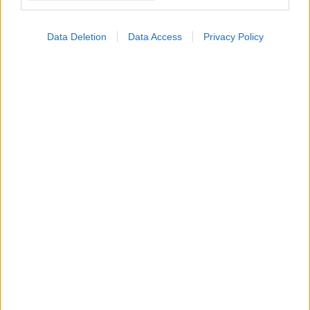
Data Deletion
Data Access
Privacy Policy
Ο CEO της GSK στοχεύει σε εξοικονόμηση κόστους
2,5 δισ. δολαρίων από ώριμα προϊόντα, προμήθειες
και αλυσίδα εφοδιασμού