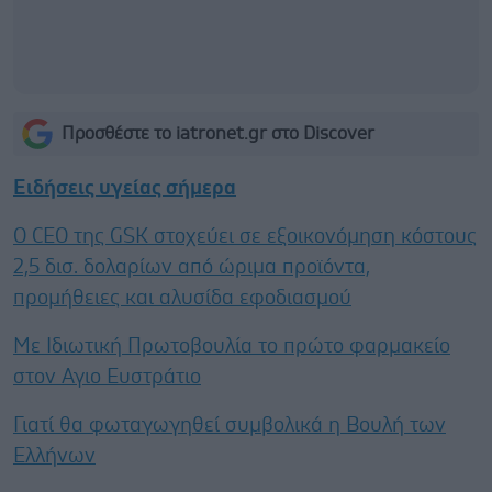
Προσθέστε το iatronet.gr στο Discover
Ειδήσεις υγείας σήμερα
Ο CEO της GSK στοχεύει σε εξοικονόμηση κόστους
2,5 δισ. δολαρίων από ώριμα προϊόντα,
προμήθειες και αλυσίδα εφοδιασμού
Με Ιδιωτική Πρωτοβουλία το πρώτο φαρμακείο
στον Αγιο Ευστράτιο
Γιατί θα φωταγωγηθεί συμβολικά η Βουλή των
Ελλήνων