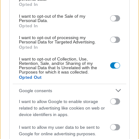
μια πρωτότυπη μελέτη που εξασφάλισε την
grant or deny consent to Google and its third-party tags to
Opted In
use your data for below specified purposes in below Google
εκτύπωση χαρακτήρων μπράιγ πάνω σε
consent section.
I want to opt-out of the Sale of my
εκτυπωμένα φάρμακα, για άτομα με οπτική
Personal Data.
Opted In
αναπηρία.
I want to opt-out of processing my
Personal Data for Targeted Advertising.
Προσθέστε το iatronet.gr στο Discover
Opted In
Ειδήσεις υγείας σήμερα
I want to opt-out of Collection, Use,
Retention, Sale, and/or Sharing of my
Personal Data that Is Unrelated with the
Χορήγηση ΦΥΚ τον Αύγουστο
Purposes for which it was collected.
Opted Out
Η νέα εποχή της παιδιατρικής μεταμόσχευσης
Google consents
νεφρού στην Ελλάδα
I want to allow Google to enable storage
Τραγανά και υγιεινά σνακ αντί για πατατάκια
related to advertising like cookies on web or
device identifiers in apps.
I want to allow my user data to be sent to
Google for online advertising purposes.
#TAGS