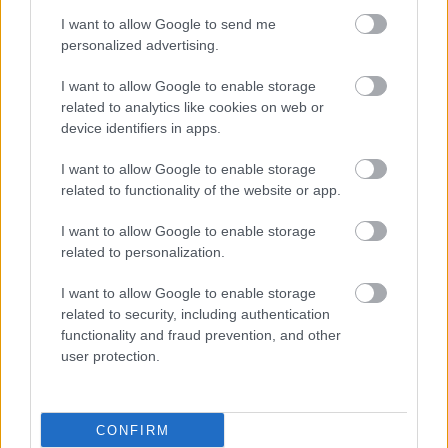
Φάρμακα
,
Φαρμακεία
I want to allow Google to send me
personalized advertising.
Προσθέστε το iatronet.gr στο Discover
I want to allow Google to enable storage
related to analytics like cookies on web or
device identifiers in apps.
shares
I want to allow Google to enable storage
related to functionality of the website or app.
ΔΙΑΒΑΣΤΕ ΑΚΟΜΑ
I want to allow Google to enable storage
related to personalization.
Χορήγηση ΦΥΚ τον
I want to allow Google to enable storage
Αύγουστο
related to security, including authentication
functionality and fraud prevention, and other
user protection.
Ο FDA ενέκρινε
CONFIRM
φάρμακο για τη