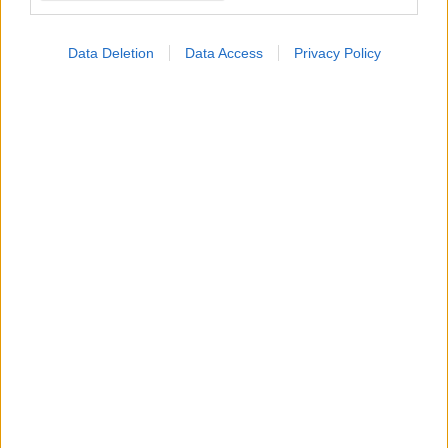
ναρκοληψία
Data Deletion
Data Access
Privacy Policy
Ελληνικός Ερυθρός
Σταυρός: Τι πρέπει να
περιέχει ένα φαρμακείο
διακοπών
Με Ιδιωτική
Πρωτοβουλία το πρώτο
φαρμακείο στον Αγιο
Ευστράτιο
Σύσκεψη στον ΕΟΦ για
την ομαλή λειτουργία
της εφοδιαστικής