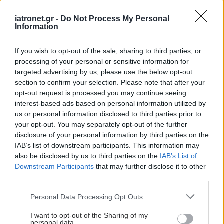
αντικαρκινικών και αντικαταθλιπτικών
iatronet.gr -
Do Not Process My Personal
φαρμάκων, με συγκεκριμένα προφίλ
Information
αποδέσμευσης (άμεση για το αντικαρκινικό,
παρατεταμένη ή ελεγχόμενη για το
If you wish to opt-out of the sale, sharing to third parties, or
processing of your personal or sensitive information for
αντικαταθλιπτικό).
targeted advertising by us, please use the below opt-out
Άλλη μελέτη κατέδειξε πως τα 3D εκτυπωμένα
section to confirm your selection. Please note that after your
φάρμακα υπερτερούν σε ειδικούς
opt-out request is processed you may continue seeing
interest-based ads based on personal information utilized by
πληθυσμούς, παιδιατρικά φάρμακα, σπάνιες
us or personal information disclosed to third parties prior to
παθήσεις, πολυφαρμακία και σε σύνθετα
your opt-out. You may separately opt-out of the further
προφίλ αποδέσμευσης. Αντίστοιχα, τα
disclosure of your personal information by third parties on the
IAB’s list of downstream participants. This information may
συμβατικά φάρμακα σε μαζική παραγωγή
also be disclosed by us to third parties on the
IAB’s List of
είναι προτιμότερα σε υψηλές δόσεις, εκεί που
Downstream Participants
that may further disclose it to other
δεν απαιτείται εξατομίκευση, και σε πολύ
third parties.
στενά θεραπευτικά όρια.
Please note that this website/app uses one or more Google
Personal Data Processing Opt Outs
services and may gather and store information including but
Το Εργαστήριο εξασφάλισε ευρωπαϊκή πατέντα με
not limited to your visit or usage behaviour. You may click to
I want to opt-out of the Sharing of my
personal data.