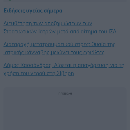
Ειδήσεις υγείας σήμερα
Διευθέτηση των αποζημιώσεων των
Στρατιωτικών Ιατρών μετά από αίτημα του ΙΣΑ
Διαταραχή μετατραυματικού στρες: Ουσία της
ιατρικής κάνναβης μειώνει τους εφιάλτες
Δήμος Κασσάνδρας: Αίρεται η απαγόρευση για τη
χρήση του νερού στη Σίβηρη