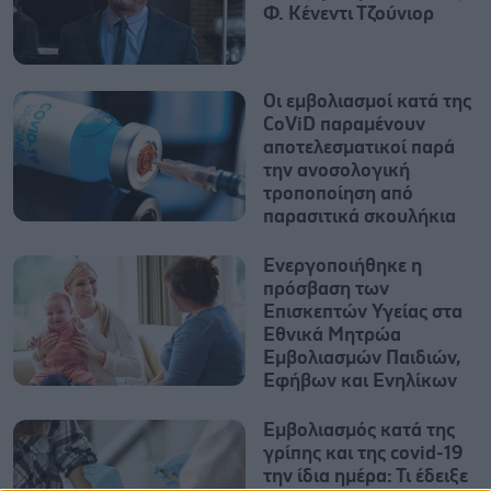
Φ. Κένεντι Τζούνιορ
Οι εμβολιασμοί κατά της
CοViD παραμένουν
αποτελεσματικοί παρά
την ανοσολογική
τροποποίηση από
παρασιτικά σκουλήκια
Ενεργοποιήθηκε η
πρόσβαση των
Επισκεπτών Υγείας στα
Εθνικά Μητρώα
Εμβολιασμών Παιδιών,
Εφήβων και Ενηλίκων
Εμβολιασμός κατά της
γρίπης και της covid-19
την ίδια ημέρα: Τι έδειξε