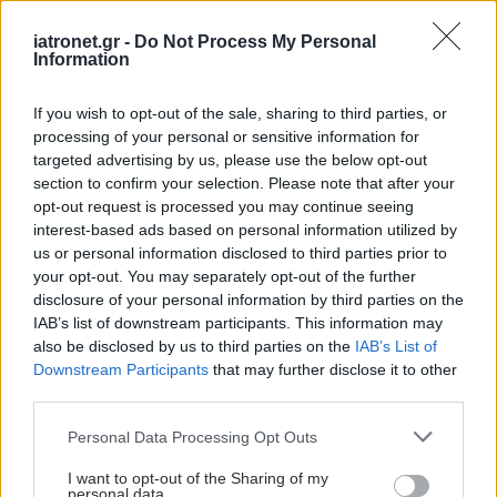
έρευνα
iatronet.gr -
Do Not Process My Personal
Information
Επιστροφή των ΗΠΑ
If you wish to opt-out of the sale, sharing to third parties, or
στην εμβολιαστική
processing of your personal or sensitive information for
συμμαχία
targeted advertising by us, please use the below opt-out
section to confirm your selection. Please note that after your
opt-out request is processed you may continue seeing
interest-based ads based on personal information utilized by
us or personal information disclosed to third parties prior to
Οι γονείς στη Γερμανία
your opt-out. You may separately opt-out of the further
εμπιστεύονται τους
disclosure of your personal information by third parties on the
εμβολιασμούς
IAB’s list of downstream participants. This information may
also be disclosed by us to third parties on the
IAB’s List of
Downstream Participants
that may further disclose it to other
third parties.
Please note that this website/app uses one or more Google
Personal Data Processing Opt Outs
services and may gather and store information including but
ΔΕΙΤΕ ΕΠΙΣΗΣ
not limited to your visit or usage behaviour. You may click to
I want to opt-out of the Sharing of my
personal data.