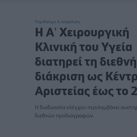
Περίθαλψη & Ασφάλιση
Η Α’ Χειρουργική
Κλινική του Υγεία
διατηρεί τη διεθνή
διάκριση ως Κέντ
Αριστείας έως το 
Η διαδικασία ελέγχου περιλαμβάνει αυστη
διεθνών προδιαγραφών.