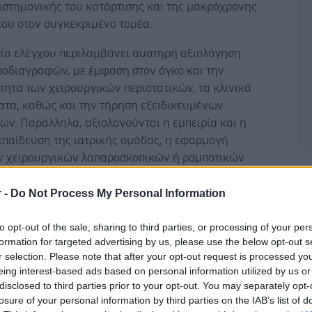
ιστημονικής του κατάρτισης και της μακρόχρονης
του στον συγκεκριμένο τομέα.
σία ελέγχου περιλαμβάνει αυστηρή αξιολόγηση
ροδιαγραφών, με έμφαση στον όγκο και την
ητα των χειρουργικών περιστατικών, τα κλινικά
ατα, καθώς και την τήρηση εξειδικευμένων
ν. Παράλληλα, αξιολογούνται η εμπειρία και η
κπαίδευση της ιατρικής ομάδας, η εφαρμογή
 χειρουργικών λαπαροσκοπικών ή ρομποτικών
καθώς και η ολοκληρωμένη μετεγχειρητική
Δ
θηση των ασθενών.
r -
Do Not Process My Personal Information
ό ρόλο στην επιτυχή διατήρηση της πιστοποίησης
to opt-out of the sale, sharing to third parties, or processing of your per
ζουν επίσης ο προηγμένος τεχνολογικός εξοπλισμός,
formation for targeted advertising by us, please use the below opt-out s
νη δομή της Α΄ Χειρουργικής Κλινικής και η
r selection. Please note that after your opt-out request is processed y
eing interest-based ads based on personal information utilized by us or
ουλτούρα ασφάλειας που εφαρμόζεται στο Υγεία. Το
disclosed to third parties prior to your opt-out. You may separately opt-
 Υγεία διαθέτει από το 2010 τη Χρυσή Σφραγίδα
losure of your personal information by third parties on the IAB’s list of
ης Joint Commission International (JCI), μία από τις