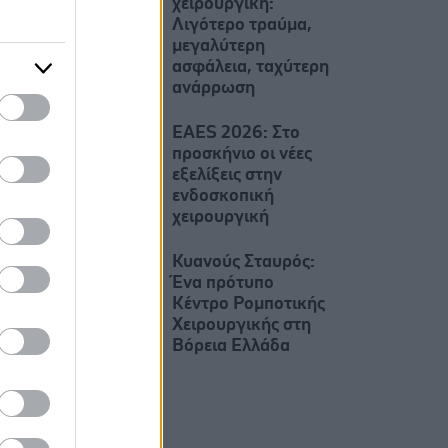
χειρουργική:
Λιγότερο τραύμα,
μεγαλύτερη
ασφάλεια, ταχύτερη
ανάρρωση
EAES 2026: Στο
προσκήνιο οι νέες
εξελίξεις στην
ενδοσκοπική
χειρουργική
Κυανούς Σταυρός:
Ένα πρότυπο
Κέντρο Ρομποτικής
Χειρουργικής στη
Βόρεια Ελλάδα