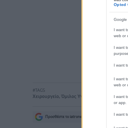
Προσθ
Opted 
Ειδήσεις 
Google 
Η ανθρώπι
I want t
Παρακολου
web or d
ΕΟΔΥ: CoV
I want t
purpose
Για υγιή ο
I want 
περπατήμα
I want t
web or d
#TAGS
I want t
Χειρουργείο
,
Όμιλος Υγεία
or app.
I want t
Προσθέστε το iatronet.gr στο Discover
s
I want t