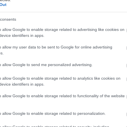
έστε το iatronet.gr στο Discover
Out
υγείας σήμερα
consents
νη πλευρά της ρομποτικής χειρουργικής-
o allow Google to enable storage related to advertising like cookies on
θώντας το στρες των χειρουργών στο χειρουργείο
evice identifiers in apps.
iD, γρίπη και RSV παραμένουν σε χαμηλά επίπεδα
o allow my user data to be sent to Google for online advertising
s.
στά προτιμότερο είναι το ποδόσφαιρο έναντι του
to allow Google to send me personalized advertising.
τος [μελέτη]
o allow Google to enable storage related to analytics like cookies on
evice identifiers in apps.
o allow Google to enable storage related to functionality of the website
o allow Google to enable storage related to personalization.
hares
o allow Google to enable storage related to security, including