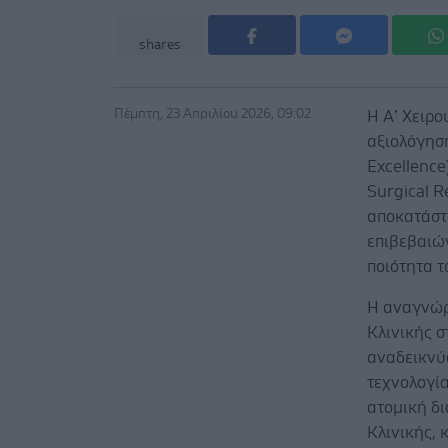
shares
Πέμπτη, 23 Απριλίου 2026, 09:02
Η Α’ Χειρο
αξιολόγηση
Excellenc
Surgical R
αποκατάστ
επιβεβαιών
ποιότητα 
Η αναγνώρ
Κλινικής σ
αναδεικνύ
τεχνολογία
ατομική δι
Κλινικής,