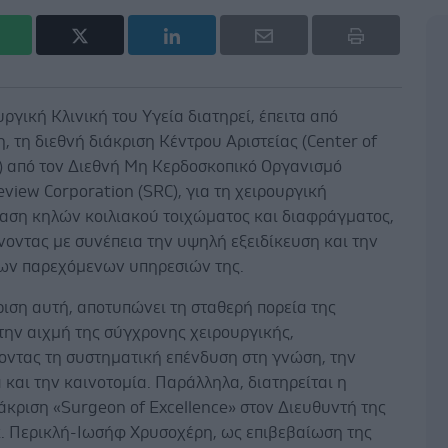
υργική Κλινική του Υγεία διατηρεί, έπειτα από
, τη διεθνή διάκριση Κέντρου Αριστείας (Center of
e) από τον Διεθνή Μη Κερδοσκοπικό Οργανισμό
eview Corporation (SRC), για τη χειρουργική
αση κηλών κοιλιακού τοιχώματος και διαφράγματος,
οντας με συνέπεια την υψηλή εξειδίκευση και την
των παρεχόμενων υπηρεσιών της.
ιση αυτή, αποτυπώνει τη σταθερή πορεία της
την αιχμή της σύγχρονης χειρουργικής,
οντας τη συστηματική επένδυση στη γνώση, την
 και την καινοτομία. Παράλληλα, διατηρείται η
άκριση «Surgeon of Excellence» στον Διευθυντή της
 κ. Περικλή-Ιωσήφ Χρυσοχέρη, ως επιβεβαίωση της