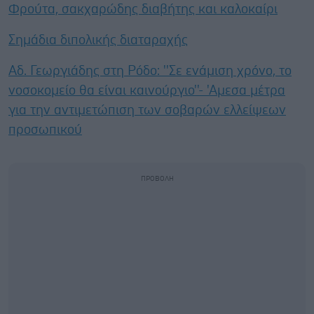
Φρούτα, σακχαρώδης διαβήτης και καλοκαίρι
Σημάδια διπολικής διαταραχής
Αδ. Γεωργιάδης στη Ρόδο: ''Σε ενάμιση χρόνο, το
νοσοκομείο θα είναι καινούργιο''- 'Αμεσα μέτρα
για την αντιμετώπιση των σοβαρών ελλείψεων
προσωπικού