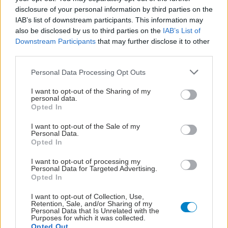
disclosure of your personal information by third parties on the
IAB’s list of downstream participants. This information may
also be disclosed by us to third parties on the
IAB’s List of
Downstream Participants
that may further disclose it to other
third parties.
Please note that this website/app uses one or more Google
Personal Data Processing Opt Outs
services and may gather and store information including but
not limited to your visit or usage behaviour. You may click to
I want to opt-out of the Sharing of my
personal data.
grant or deny consent to Google and its third-party tags to
Opted In
use your data for below specified purposes in below Google
consent section.
I want to opt-out of the Sale of my
Personal Data.
Opted In
I want to opt-out of processing my
Personal Data for Targeted Advertising.
Opted In
I want to opt-out of Collection, Use,
Retention, Sale, and/or Sharing of my
Personal Data that Is Unrelated with the
Purposes for which it was collected.
Opted Out