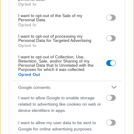
grant or deny consent to Google and its third-party tags to
Opted In
use your data for below specified purposes in below Google
consent section.
I want to opt-out of the Sale of my
Personal Data.
Opted In
I want to opt-out of processing my
Personal Data for Targeted Advertising.
Ο μοναδικός Σύλλογος με οργανωμένο
Opted In
Ιστορικό Αρχείο
I want to opt-out of Collection, Use,
Η καθηγήτρια Ιστορίας της Ιατρικής, διευθύντρια
Retention, Sale, and/or Sharing of my
Personal Data that Is Unrelated with the
του Μουσείου Ιστορίας της Ιατρικής του Τμήματος
Purposes for which it was collected.
Opted Out
Ιατρικής ΑΠΘ,
Νίκη Παπαβραμίδου
, κλήθηκε πριν
από λίγο καιρό μαζί με άλλους συναδέλφους της
Google consents
να μιλήσει σε εκδήλωση για την ιστορία του
I want to allow Google to enable storage
Πανελλήνιου Ιατρικού Συλλόγου, με βάση ιστορικά
related to advertising like cookies on web or
τεκμήρια. "Αισθάνθηκα πάρα πολύ περήφανη ως
device identifiers in apps.
άτομο από τη Θεσσαλονίκη, γιατί ο μοναδικός
I want to allow my user data to be sent to
Σύλλογος στην Ελλάδα που έχει ιστορικό αρχείο
Google for online advertising purposes.