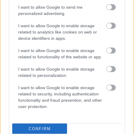
και μάλιστα πλήρες, είναι ο ΙΣΘ. Ο ΠΙΣ δεν ήξερε
I want to allow Google to send me
ούτε ποιος ήταν ο πρώτος πρόεδρός του",
personalized advertising.
ανέφερε.
I want to allow Google to enable storage
Χαρακτήρισε το Αρχείο ως ανεξάντλητη πηγή
related to analytics like cookies on web or
device identifiers in apps.
πληροφοριών για την ιατρική ως επιστήμη στην
Ελλάδα και έκανε λόγο για μια ιστορία βασισμένη
I want to allow Google to enable storage
σε τεκμήρια, που πρέπει να ειπωθεί, μέσα από την
related to functionality of the website or app.
έρευνα.
I want to allow Google to enable storage
related to personalization.
I want to allow Google to enable storage
related to security, including authentication
functionality and fraud prevention, and other
user protection.
CONFIRM