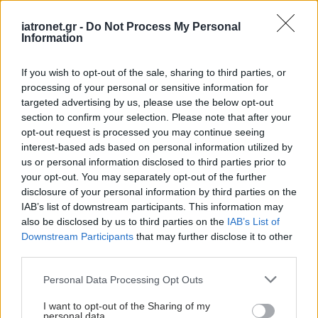
Σε έγγραφο του 1946 ο πρόεδρος του Συλλόγου
iatronet.gr -
Do Not Process My Personal
αναφέρεται στο ζήτημα της επικείμενης ίδρυσης
Information
του νοσοκομείου ΑΧΕΠΑ με τη δωρεά της
If you wish to opt-out of the sale, sharing to third parties, or
ελληνοαμερικανικής οργάνωσης AHEPA. Την ίδια
processing of your personal or sensitive information for
χρονιά αποστέλλεται επιστολή σε μέλος της
targeted advertising by us, please use the below opt-out
Επιτροπής Μελέτης για την ίδρυση του
section to confirm your selection. Please note that after your
opt-out request is processed you may continue seeing
Προμηθευτικού Συνεταιρισμού που ιδρύει ο
interest-based ads based on personal information utilized by
Σύλλογος, ενώ μεταγενέστερο έγγραφο
us or personal information disclosed to third parties prior to
αναφέρεται στον κορεσμό των γιατρών της πόλης
your opt-out. You may separately opt-out of the further
disclosure of your personal information by third parties on the
και προτείνει τον περιορισμό του αριθμού των
IAB’s list of downstream participants. This information may
εισακτέων φοιτητών ιατρικής, 50 στη
also be disclosed by us to third parties on the
IAB’s List of
Θεσσαλονίκη και 150 στην Αθήνα.
Downstream Participants
that may further disclose it to other
third parties.
Please note that this website/app uses one or more Google
Personal Data Processing Opt Outs
services and may gather and store information including but
not limited to your visit or usage behaviour. You may click to
I want to opt-out of the Sharing of my
personal data.