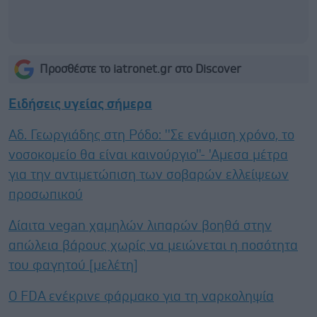
Προσθέστε το iatronet.gr στο Discover
Ειδήσεις υγείας σήμερα
Αδ. Γεωργιάδης στη Ρόδο: ''Σε ενάμιση χρόνο, το
νοσοκομείο θα είναι καινούργιο''- 'Αμεσα μέτρα
για την αντιμετώπιση των σοβαρών ελλείψεων
προσωπικού
Δίαιτα vegan χαμηλών λιπαρών βοηθά στην
απώλεια βάρους χωρίς να μειώνεται η ποσότητα
του φαγητού [μελέτη]
Ο FDA ενέκρινε φάρμακο για τη ναρκοληψία