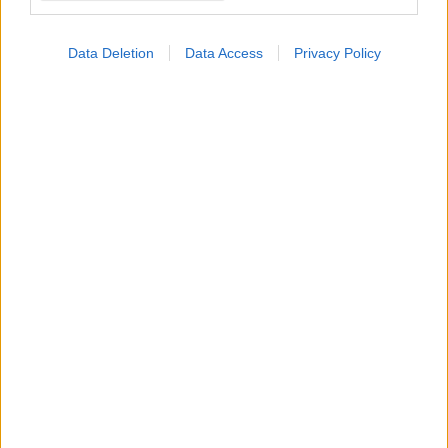
Data Deletion
Data Access
Privacy Policy
ΣΗΜΕΡΑ ΣΤΟ IATRONET.GR
Φυτικές ίνες και οι μορφές τους