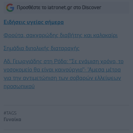
Προσθέστε το iatronet.gr στο Discover
Ειδήσεις υγείας σήμερα
Φρούτα, σακχαρώδης διαβήτης και καλοκαίρι
Σημάδια διπολικής διαταραχής
Αδ. Γεωργιάδης στη Ρόδο: ''Σε ενάμιση χρόνο, το
νοσοκομείο θα είναι καινούργιο''- 'Αμεσα μέτρα
για την αντιμετώπιση των σοβαρών ελλείψεων
προσωπικού
#TAGS
Γυναίκα