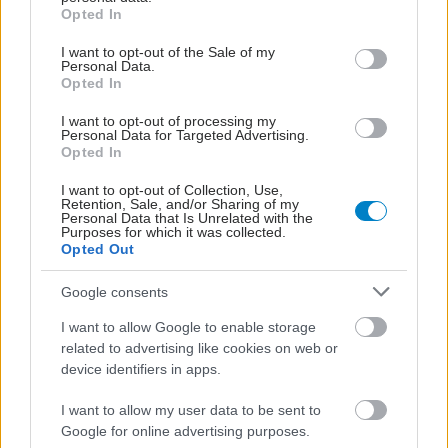
grant or deny consent to Google and its third-party tags to
Καλοκαίρι στην πρώτη
Opted In
use your data for below specified purposes in below Google
γραμμή - Φοιτητές
consent section.
Ιατρικής στηρίζουν
I want to opt-out of the Sale of my
Personal Data.
δομές Υγείας της
Opted In
Χαλκιδικής
I want to opt-out of processing my
Personal Data for Targeted Advertising.
Γεωργιάδης: Γιατί
Opted In
διόρισα προσωρινή
I want to opt-out of Collection, Use,
διοίκηση στον ΠΙΣ
Retention, Sale, and/or Sharing of my
Personal Data that Is Unrelated with the
Purposes for which it was collected.
Opted Out
Google consents
Συνεργασία υπουργείου
Υγείας - Airbnb.org για
I want to allow Google to enable storage
δωρεάν διαμονή
related to advertising like cookies on web or
γιατρών και νοσηλευτών
device identifiers in apps.
σε πέντε νησιά του
Αιγαίου
I want to allow my user data to be sent to
Google for online advertising purposes.
Η Ματίνα Παγώνη