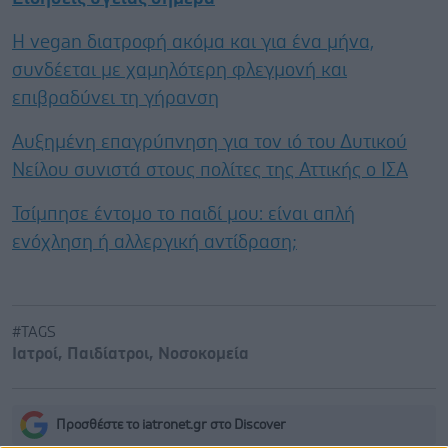
Η vegan διατροφή ακόμα και για ένα μήνα,
συνδέεται με χαμηλότερη φλεγμονή και
επιβραδύνει τη γήρανση
Αυξημένη επαγρύπνηση για τον ιό του Δυτικού
Νείλου συνιστά στους πολίτες της Αττικής ο ΙΣΑ
Τσίμπησε έντομο το παιδί μου: είναι απλή
ενόχληση ή αλλεργική αντίδραση;
#TAGS
Ιατροί
,
Παιδίατροι
,
Νοσοκομεία
Προσθέστε το iatronet.gr στο Discover