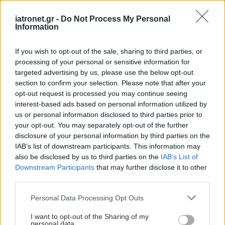
iatronet.gr -
Do Not Process My Personal
shares
Information
If you wish to opt-out of the sale, sharing to third parties, or
ΔΙΑΒΑΣΤΕ ΑΚΟΜΑ
processing of your personal or sensitive information for
targeted advertising by us, please use the below opt-out
section to confirm your selection. Please note that after your
Εύσημα Γεωργιάδη στον
opt-out request is processed you may continue seeing
γιατρό Ανάργυρο
interest-based ads based on personal information utilized by
Μαριόλη
us or personal information disclosed to third parties prior to
your opt-out. You may separately opt-out of the further
disclosure of your personal information by third parties on the
IAB’s list of downstream participants. This information may
Ολόκληρη η απόφαση
also be disclosed by us to third parties on the
IAB’s List of
Γεωργιάδη για την
Downstream Participants
that may further disclose it to other
προσωρινή διοικούσα
third parties.
επιτροπή στον ΠΙΣ
Please note that this website/app uses one or more Google
Personal Data Processing Opt Outs
services and may gather and store information including but
not limited to your visit or usage behaviour. You may click to
I want to opt-out of the Sharing of my
personal data.