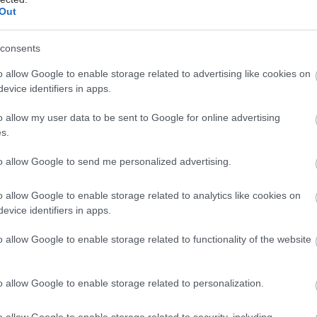
 της επιστημονικής έρευνας και της τεχνητής
Out
ς. «Η φαρμακευτική καινοτομία είναι επένδυση στη
ην κοινωνία. Στην AstraZeneca, αναλαμβάνουμε το
consents
έρευνας και επενδύουμε περίπου το 25% του κύκλου
o allow Google to enable storage related to advertising like cookies on
ας, με στόχο έως το 2030 να αναπτύξουμε και να
evice identifiers in apps.
 20 νέες θεραπείες, αξιοποιώντας την Τεχνητή
», επισήμανε.
o allow my user data to be sent to Google for online advertising
s.
νη στις προκλήσεις του συστήματος Υγείας σημείωσε
to allow Google to send me personalized advertising.
ηματοδοτικό κενό στη φαρμακευτική δαπάνη
 το 1 δισ. ευρώ, ενώ οι υποχρεωτικές επιστροφές
o allow Google to enable storage related to analytics like cookies on
& rebates) έχουν φτάσει σε μη βιώσιμα επίπεδα,
evice identifiers in apps.
τας την πρόσβαση των ασθενών στην καινοτομία.
δα, η χρόνια υποχρηματοδότηση πιέζει τη
o allow Google to enable storage related to functionality of the website
α του κλάδου και απειλεί την έγκαιρη πρόσβαση των
ην καινοτομία. Η λύση δεν είναι οι οριζόντιες
o allow Google to enable storage related to personalization.
 Είναι η αύξηση της χρηματοδότησης, η
νότητα, ο εξορθολογισμός της συνταγογράφησης, η
o allow Google to enable storage related to security, including