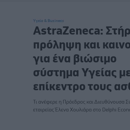
Υγεία & Business
AstraZeneca: Στήρ
πρόληψη και καιν
για ένα βιώσιμο
σύστημα Υγείας μ
επίκεντρο τους ασ
Τι ανέφερε η Πρόεδρος και Διευθύνουσα 
εταιρείας Έλενα Χουλιάρα στο Delphi Econ