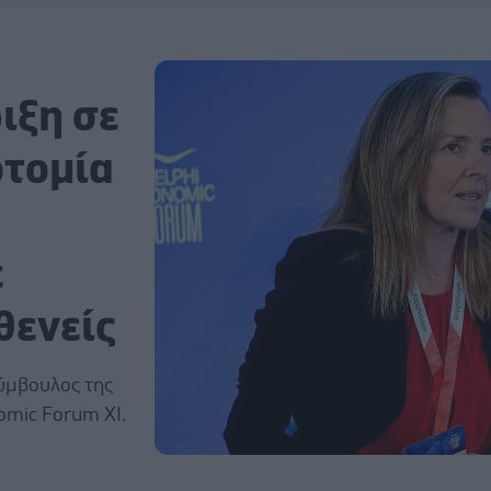
ιξη σε
οτομία
ε
θενείς
Σύμβουλος της
omic Forum XI.