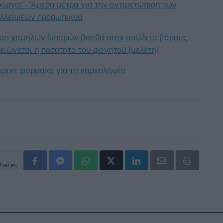
ούργιο''- 'Αμεσα μέτρα για την αντιμετώπιση των
λλείψεων προσωπικού
gan χαμηλών λιπαρών βοηθά στην απώλεια βάρους
ειώνεται η ποσότητα του φαγητού [μελέτη]
κρινε φάρμακο για τη ναρκοληψία
hares