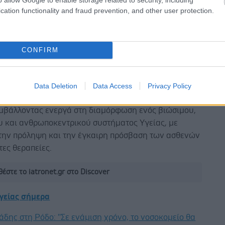
η του ψηφιακού μετασχηματισμού αλλά και τα
cation functionality and fraud prevention, and other user protection.
α εθνικά προγράμματα πρόληψης και έγκαιρης
. τόνισε.
CONFIRM
neca παραμένει προσηλωμένη στο διάλογο και στη
Data Deletion
Data Access
Privacy Policy
 με την Πολιτεία και όλους τους εμπλεκόμενους
υμβάλλοντας ενεργά στη διαμόρφωση ενός βιώσιμου,
υ και ανθρωποκεντρικού συστήματος Υγείας, με
 την πρόληψη και την έγκαιρη πρόσβαση των ασθενών
στες θεραπείες.
έστε το iatronet.gr στο Discover
υγείας σήμερα
άδης στη Ρόδο: ''Σε ενάμιση χρόνο, το νοσοκομείο θα