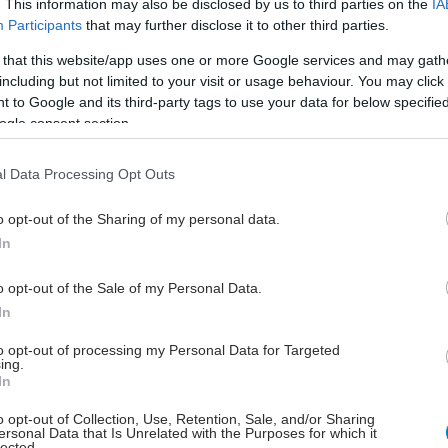
ντας ότι ο προσυμπτωματικός έλεγχος μπορεί να
. This information may also be disclosed by us to third parties on the
IA
Participants
that may further disclose it to other third parties.
ι ένα νόσημα με χαμηλά ποσοστά επιβίωσης σε μία
ηλές πιθανότητες ίασης, όταν διαγνωστεί έγκαιρα.
 that this website/app uses one or more Google services and may gath
, επισήμανε την ορθότητα της πρωτοβουλίας της
including but not limited to your visit or usage behaviour. You may click 
 to Google and its third-party tags to use your data for below specifi
 για προγράμματα πρόληψης συναφών ασθενειών που
ogle consent section.
ι και αντιμετωπίζονται συνδυαστικά, όπως τα
ιακά, η Χρόνια Νεφρική Νόσος, η Παχυσαρκία και η
l Data Processing Opt Outs
Παράλληλα, τόνισε την καθοριστική σημασία της
ης των δεδομένων για τη χάραξη μιας σύγχρονης,
o opt-out of the Sharing of my personal data.
n πολιτικής υγείας.
In
ση στην πρόληψη και την καινοτομία,
o opt-out of the Sale of my Personal Data.
η στις βέλτιστες θεραπείες
In
άρκεια ομιλίας της σε δεύτερο πάνελ του Forum, με
to opt-out of processing my Personal Data for Targeted
νο τη σύνδεση διαφορετικών κλάδων της αγοράς με
ing.
In
μική ανάπτυξη, η κα. Χουλιάρα ανέδειξε τον ρόλο της
υ φαρμακοβιομηχανίας, ως μοχλού ανάπτυξης αλλά
o opt-out of Collection, Use, Retention, Sale, and/or Sharing
ersonal Data that Is Unrelated with the Purposes for which it
ικής συνοχής και ευημερίας, μέσα από την
lected.