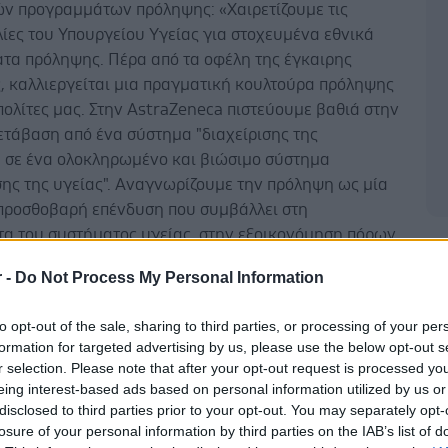
ών προγραμμάτων πρόληψης: «Χαιρετίζουμε τις
ίες του Υπουργείου Υγείας για στοχευμένα εθνικά
τα πρόληψης. Πέρα από τα οφέλη της έγκαιρης
, καλλιεργείται μια πραγματική κουλτούρα πρόληψης
ολίτες μας. Στην AstraZeneca πιστεύουμε βαθιά στην
ετάβαση από ένα σύστημα "διαχείρισης της
" σε ένα ολοκληρωμένο και βιώσιμο σύστημα
σης της υγείας". Αναγνωρίζουμε την πρόληψη ως μία
μπροσθοβαρή επένδυση που συμβάλλει στη
τα του συστήματος υγείας, στην εξοικονόμηση πόρων
Δ
α και στη μείωση του σημαντικού χρηματοδοτικού
r -
Do Not Process My Personal Information
ορθή επανεπένδυση των πόρων στην καινοτομία,
στη βιωσιμότητα του Συστήματος Υγείας και στην
to opt-out of the sale, sharing to third parties, or processing of your per
η πρόσβαση των πολιτών στις θεραπείες που σώζουν
formation for targeted advertising by us, please use the below opt-out s
r selection. Please note that after your opt-out request is processed y
eing interest-based ads based on personal information utilized by us or
λιάρα έκανε ιδιαίτερη αναφορά στο επερχόμενο
disclosed to third parties prior to your opt-out. You may separately opt-
ρόγραμμα για τον καρκίνο του πνεύμονα,
losure of your personal information by third parties on the IAB’s list of