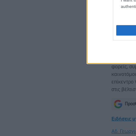
αξιοποίησ
authenti
στοχευμέν
διάγνωσης»
Η AstraZe
συνεργασία
φορείς, σ
καινοτόμο
επίκεντρο
στις βέλτι
Προσθ
Ειδήσεις 
Αδ. Γεωργι