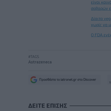
είναι καιν
σοβαρών ε
Δίαιτα ve
χωρίς να μ
Ο FDA ενέ
#TAGS
Astrazeneca
Προσθέστε το iatronet.gr στο Discover
s
ΔΕΙΤΕ ΕΠΙΣΗΣ