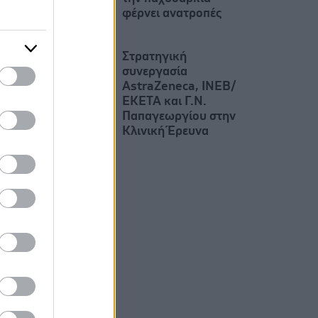
φέρνει ανατροπές
Στρατηγική
συνεργασία
AstraZeneca, ΙΝΕΒ/
ΕΚΕΤΑ και Γ.Ν.
Παπαγεωργίου στην
Κλινική Έρευνα