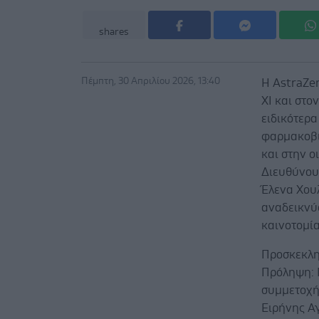
shares
Πέμπτη, 30 Απριλίου 2026, 13:40
Η AstraZe
XI και στο
ειδικότερα
φαρμακοβι
και στην ο
Διευθύνου
Έλενα Χουλ
αναδεικνύ
καινοτομία
Προσκεκλη
Πρόληψη: 
συμμετοχή
Ειρήνης Α