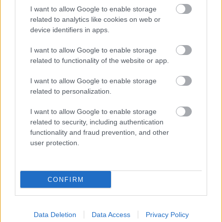
I want to allow Google to enable storage
related to analytics like cookies on web or
device identifiers in apps.
I want to allow Google to enable storage
related to functionality of the website or app.
I want to allow Google to enable storage
related to personalization.
I want to allow Google to enable storage
related to security, including authentication
functionality and fraud prevention, and other
user protection.
Αδ. Γεωργιάδης στη Ρόδο: ''Σε ενάμιση χρόνο, το
νοσοκομείο θα είναι καινούργιο''- 'Αμεσα μέτρα για
την αντιμετώπιση των σοβαρών ελλείψεων
CONFIRM
προσωπικού
Data Deletion
Data Access
Privacy Policy