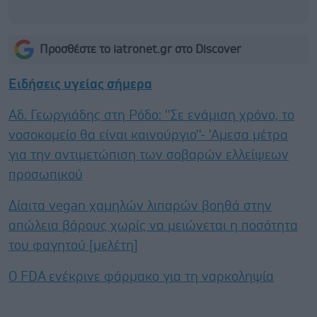
Προσθέστε το iatronet.gr στο Discover
Ειδήσεις υγείας σήμερα
Αδ. Γεωργιάδης στη Ρόδο: ''Σε ενάμιση χρόνο, το
νοσοκομείο θα είναι καινούργιο''- 'Αμεσα μέτρα
για την αντιμετώπιση των σοβαρών ελλείψεων
προσωπικού
Δίαιτα vegan χαμηλών λιπαρών βοηθά στην
απώλεια βάρους χωρίς να μειώνεται η ποσότητα
του φαγητού [μελέτη]
Ο FDA ενέκρινε φάρμακο για τη ναρκοληψία