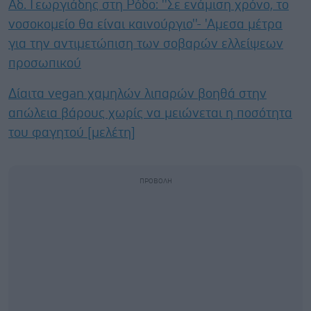
Αδ. Γεωργιάδης στη Ρόδο: ''Σε ενάμιση χρόνο, το
νοσοκομείο θα είναι καινούργιο''- 'Αμεσα μέτρα
για την αντιμετώπιση των σοβαρών ελλείψεων
προσωπικού
Δίαιτα vegan χαμηλών λιπαρών βοηθά στην
απώλεια βάρους χωρίς να μειώνεται η ποσότητα
του φαγητού [μελέτη]