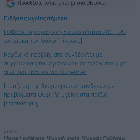
Προσθέστε το iatronet.gr στο Discover
Ειδήσεις υγείας σήμερα
ΕΟΦ: Σε περιορισμένη διαθεσιμότητα 286 + 20
φάρμακα τον Ιούλιο [πίνακας]
Καρδιακά προβλήματα συνδέονται με
συρρίκνωση του εγκεφάλου σε ανθρώπους με
γενετικό κίνδυνο για Alzheimer
Η αύξηση της θερμοκρασίας συνδέεται με
προβλήματα ψυχικής υγείας στα παιδιά
[επισκόπηση]
#TAGS
Ψυχική ασθένεια
,
Ψυχική υγεία
,
Ψυχικές Παθήσεις