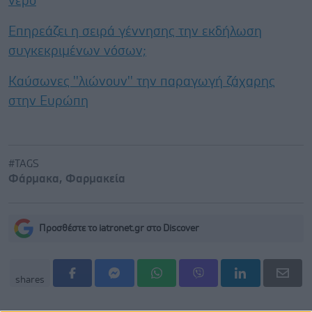
νερό
Επηρεάζει η σειρά γέννησης την εκδήλωση
συγκεκριμένων νόσων;
Καύσωνες ''λιώνουν'' την παραγωγή ζάχαρης
στην Ευρώπη
#TAGS
Φάρμακα
,
Φαρμακεία
Προσθέστε το iatronet.gr στο Discover
shares