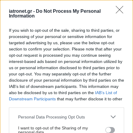
ΔΙΑΒΑΣΤΕ ΑΚΟΜΑ
iatronet.gr -
Do Not Process My Personal
Information
Με Ιδιωτική
Πρωτοβουλία το πρώτο
If you wish to opt-out of the sale, sharing to third parties, or
φαρμακείο στον Αγιο
processing of your personal or sensitive information for
Ευστράτιο
targeted advertising by us, please use the below opt-out
section to confirm your selection. Please note that after your
opt-out request is processed you may continue seeing
interest-based ads based on personal information utilized by
Σύσκεψη στον ΕΟΦ για
us or personal information disclosed to third parties prior to
την ομαλή λειτουργία
your opt-out. You may separately opt-out of the further
της εφοδιαστικής
disclosure of your personal information by third parties on the
αλυσίδας των
IAB’s list of downstream participants. This information may
φαρμάκων
also be disclosed by us to third parties on the
IAB’s List of
Downstream Participants
that may further disclose it to other
third parties.
Το φαρμακείο των
διακοπών: Τα
Please note that this website/app uses one or more Google
Personal Data Processing Opt Outs
απαραίτητα για τις
services and may gather and store information including but
συχνότερες
not limited to your visit or usage behaviour. You may click to
I want to opt-out of the Sharing of my
μικροενοχλήσεις
personal data.