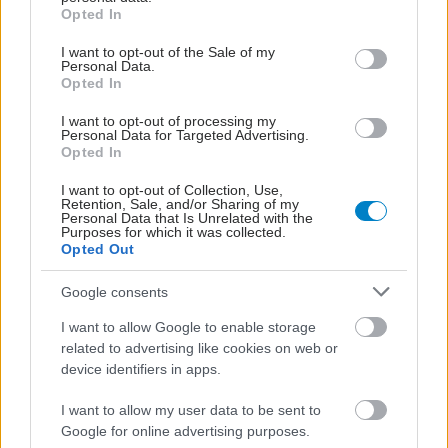
grant or deny consent to Google and its third-party tags to
Opted In
use your data for below specified purposes in below Google
consent section.
I want to opt-out of the Sale of my
ΗΠΑ: Οι γίγαντες της
Personal Data.
εφοδιαστικής αλυσίδας
Opted In
αγωνίζονται να
συμβαδίσουν με την
I want to opt-out of processing my
Personal Data for Targeted Advertising.
άνθηση της
Opted In
υγειονομικής
περίθαλψης
I want to opt-out of Collection, Use,
Retention, Sale, and/or Sharing of my
Personal Data that Is Unrelated with the
24ωρα φαρμακεία στα
Purposes for which it was collected.
δύο μεγαλύτερα
Opted Out
αεροδρόμια της χώρας
Google consents
I want to allow Google to enable storage
related to advertising like cookies on web or
Τ.Ε.Α.Υ.Φ.Ε: Επενδύει
device identifiers in apps.
στη νέα γενιά μέσω της
πρακτικής άσκησης
I want to allow my user data to be sent to
Google for online advertising purposes.