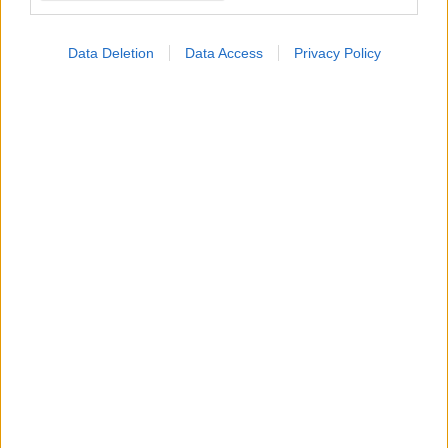
Data Deletion
Data Access
Privacy Policy
Πώς επηρεάζει η ψυχική υγεία τη σωματική