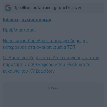
Προσθέστε το iatronet.gr στο Discover
Ειδήσεις υγείας σήμερα
Προβληματισμοί
Νοσοκομείο Κορίνθου: Τμήμα ψευδοροφής
κατέρρευσε στα ανακαινισμένα ΤΕΠ
Σε Λαμία και Καρδίτσα ο Άδ. Γεωργιάδης για την
παραλαβή 7 ασθενοφόρων του ΕΚΑΒ και τα
εγκαίνια του ΚΥ Σοφάδων