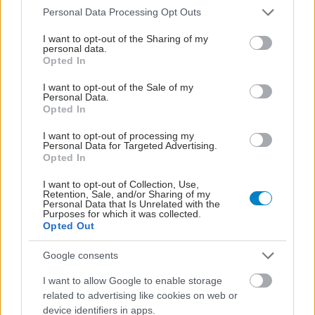
Please note that this website/app uses one or more Google
Personal Data Processing Opt Outs
services and may gather and store information including but
not limited to your visit or usage behaviour. You may click to
I want to opt-out of the Sharing of my
personal data.
grant or deny consent to Google and its third-party tags to
Opted In
use your data for below specified purposes in below Google
consent section.
I want to opt-out of the Sale of my
Personal Data.
Opted In
I want to opt-out of processing my
Personal Data for Targeted Advertising.
Opted In
I want to opt-out of Collection, Use,
Retention, Sale, and/or Sharing of my
Personal Data that Is Unrelated with the
Purposes for which it was collected.
Opted Out
Google consents
I want to allow Google to enable storage
ΣΗΜΕΡΑ ΣΤΟ IATRONET.GR
related to advertising like cookies on web or
device identifiers in apps.