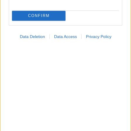
CONFIRM
Data Deletion
Data Access
Privacy Policy
Η αποφυγή 3 παραγόντων κινδύνου στη μέση ηλικία
προσθέτει 13 χρόνια χωρίς άνοια [μελέτη]