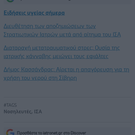
Ειδήσεις υγείας σήμερα
Διευθέτηση των αποζημιώσεων των
Στρατιωτικών Ιατρών μετά από αίτημα του ΙΣΑ
Διαταραχή μετατραυματικού στρες: Ουσία της
ιατρικής κάνναβης μειώνει τους εφιάλτες
Δήμος Κασσάνδρας: Αίρεται η απαγόρευση για τη
χρήση του νερού στη Σίβηρη
#TAGS
Νοσηλευτές
,
ΙΣΑ
Προσθέστε το iatronet.gr στο Discover