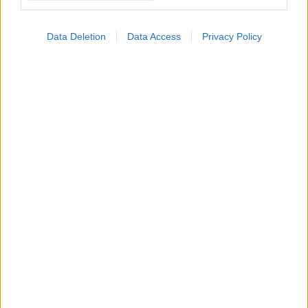
Data Deletion
Data Access
Privacy Policy
Κήπος στο σπίτι και πάρκα στη γειτονιά μειώνουν τον
κίνδυνο διαβήτη τύπου 2 [μελέτη]