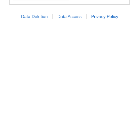
Data Deletion
Data Access
Privacy Policy
ΜΠΕΙΤΕ ΣΤΗ ΣΥΖΗΤΗΣΗ
Loading...
Προσθήκη Σχολίου
ΣΗΜΕΡΑ ΣΤΟ IATRONET.GR