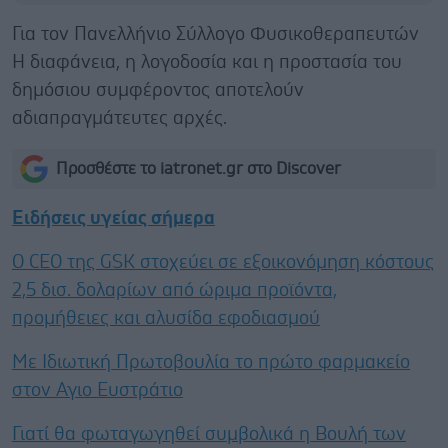
Για τον Πανελλήνιο Σύλλογο Φυσικοθεραπευτών
Η διαφάνεια, η λογοδοσία και η προστασία του
δημόσιου συμφέροντος αποτελούν
αδιαπραγμάτευτες αρχές.
Προσθέστε το iatronet.gr στο Discover
Ειδήσεις υγείας σήμερα
Ο CEO της GSK στοχεύει σε εξοικονόμηση κόστους
2,5 δισ. δολαρίων από ώριμα προϊόντα,
προμήθειες και αλυσίδα εφοδιασμού
Με Ιδιωτική Πρωτοβουλία το πρώτο φαρμακείο
στον Αγιο Ευστράτιο
Γιατί θα φωταγωγηθεί συμβολικά η Βουλή των